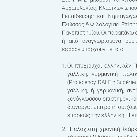
Αρχαιολογίας, Κλασικών Σπου
Εκπαίδευσης και Νηπιαγωγ
Γλώσσας &
Φιλολογίας. Επίση
Πανεπιστημίου. Οι παραπάνω 
ή από αναγνωρισμένα ομ
εφόσον
υπάρχουν τέτοια.
Οι πτυχιούχοι ελληνικών 
γαλλική, γερμανική, ιταλ
(Proficiency, DALF ή Supérie
γαλλική, ή γερμανική, αν
ξενόγλωσσου επιστημονικού
διενεργεί επιτροπή οριζόμ
επαρκώς την ελληνική. Η επ
Η ελάχιστη χρονική διάρ