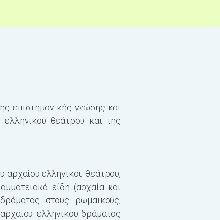
ης επιστημονικής γνώσης και
Το σύνολο των Πιστωτ
 ελληνικού θεάτρου και της
είκοσι (120). Τα μαθήμ
Διπλώματος Μεταπτυχι
επιτυχώς σε όλα τα μαθ
διπλωματική εργασία κα
υ αρχαίου ελληνικού θεάτρου,
αμματειακά είδη (αρχαία και
Το πρόγραμμα των μαθ
 δράματος στους ρωμαϊκούς,
 αρχαίου ελληνικού δράματος
Α´ ΕΞΑΜΗΝΟ