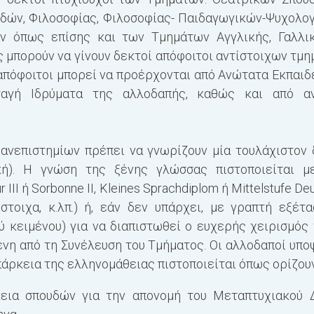
δών, Φιλοσοφίας, Φιλοσοφίας-
Παιδαγωγικών-Ψυχολογ
ών
όπως επίσης και των Τμημάτων Αγγλικής, Γαλλικ
ς μπορούν να γίνουν δεκτοί απόφοιτοι αντίστοιχων τμ
απόφοιτοι μπορεί να προέρχονται
από Ανώτατα Εκπαιδ
οταγή
Ιδρύματα της αλλοδαπής, καθώς και από αν
Πανεπιστημίων πρέπει να γνωρίζουν μία τουλάχιστον
ική). Η γνώση της ξένης γλώσσας πιστοποιείται μ
ur III ή Sorbonne II, Kleines Sprachdiplom ή Mittelstufe 
τίστοιχα, κ.λπ.) ή, εάν δεν υπάρχει, με γραπτή εξέ
 κειμένου) για να διαπιστωθεί ο ευχερής χειρισμός 
ενη από τη Συνέλευση του Τμήματος. Οι αλλοδαποί υπο
άρκεια της ελληνομάθειας πιστοποιείται όπως ορίζουν 
κεια σπουδών για την απονομή του Μεταπτυχιακού