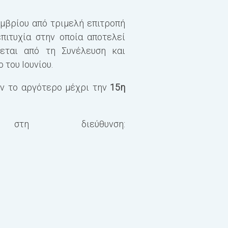
Ειδικά ζητήματα πρό
Διπλωματική εργασία
μβρίου από τριμελή επιτροπή
πιτυχία στην οποία αποτελεί
ΣΥΝΟΛΟ 30 ECTS
εται από τη Συνέλευση και
ρο
του Ιουνίου.
ών
το αργότερο μέχρι την
15
η
στη διεύθυνση: