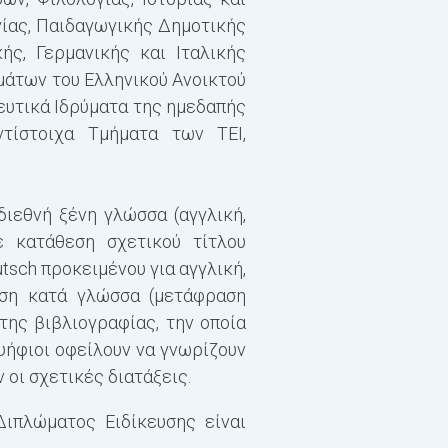
ΣΥΝΟΛΟ 30 ECTS
ίας, Παιδαγωγικής Δημοτικής
ής, Γερμανικής και Ιταλικής
Γ´ ΕΞΑΜΗΝΟ
ημάτων του
Ελληνικού Ανοικτού
ευτικά Ιδρύματα της ημεδαπής
ΥΠΟΧΡΕΩΤΙΚΑ ΜΑΘΗΜ
τίστοιχα Τμήματα των ΤΕΙ,
Αρχαίο ελληνικό θέα
Η πρόσληψη του αρχα
διεθνή ξένη γλώσσα (αγγλική,
Διπλωματική εργασία
ε κατάθεση σχετικού τίτλου
ΣΥΝΟΛΟ 30 ECTS
Deutsch προκειμένου για αγγλική,
ταση κατά γλώσσα (μετάφραση
Δ´ ΕΞΑΜΗΝΟ
της βιβλιογραφίας, την οποία
ψήφιοι οφείλουν να γνωρίζουν
ΥΠΟΧΡΕΩΤΙΚΑ ΜΑΘΗΜ
οι σχετικές διατάξεις.
Διπλώματος Ειδίκευσης είναι
Θεωρία του θεάτρου: