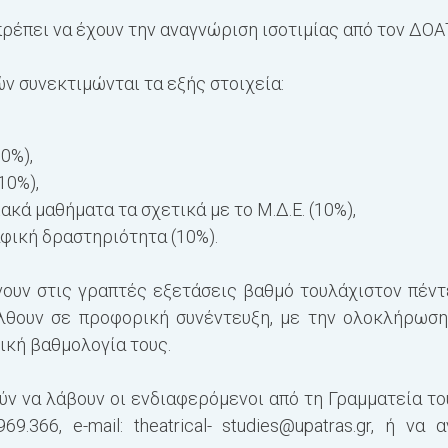
πρέπει να έχουν την αναγνώριση ισοτιμίας από τον ΔΟ
ών συνεκτιμώνται τα εξής στοιχεία:
30
%),
10
%),
ακά μαθήματα τα σχετικά με το Μ.Δ.Ε. (
10
%),
αφική δραστηριότητα (
10
%).
νουν στις γραπτές εξετάσεις βαθμό τουλάχιστον
πέντ
έλθουν σε προφορική
συνέντευξη, με την ολοκλήρωση
ική βαθμολογία τους.
ν να λάβουν οι ενδιαφερόμενοι από τη Γραμματεία τ
969.366
, e-mail:
theatrical-
studies@upatras.gr
, ή να α