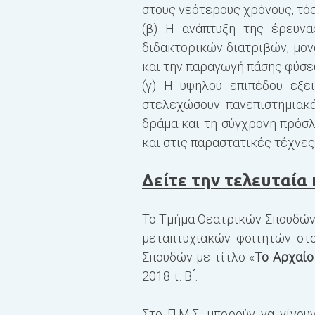
στους νεότερους χρόνους, τόσ
(β) Η ανάπτυξη της έρευνα
διδακτορικών διατριβών, μον
και την παραγωγή πάσης φύσε
(γ) Η υψηλού επιπέδου εξε
στελεχώσουν πανεπιστημιακά
δράμα και τη σύγχρονη πρόσλ
και στις παραστατικές τέχνες
Δείτε την τελευταία
Το Τμήμα Θεατρικών Σπουδών
μεταπτυχιακών φοιτητών στ
Σπουδών με τίτλο
«
Το Αρχαίο
2018 τ. Β ́
.
Στο Π.Μ.Σ. μπορούν να γίνο