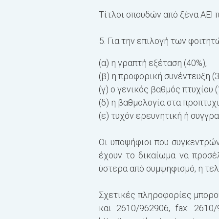
Τίτλοι σπουδών από ξένα ΑΕΙ 
Για την επιλογή των φοιτητ
(α) η γραπτή εξέταση (
40
%),
(β) η προφορική συνέντευξη (
(γ) ο γενικός βαθμός πτυχίου (
(δ) η βαθμολογία στα προπτυχι
(ε) τυχόν ερευνητική ή συγγρ
Οι υποψήφιοι που συγκεντρώ
έχουν το δικαίωμα να προσ
ύστερα από
συμψηφισμό, η τελ
Σχετικές πληροφορίες μπορού
και
2610/962906
, fax:
2610/