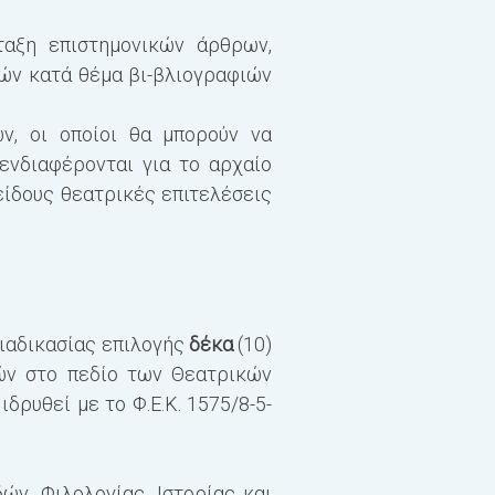
ταξη επιστημονικών άρθρων,
ΥΠΟΧΡΕΩΤΙΚΑ ΜΑΘΗΜ
κών κατά θέμα βι-βλιογραφιών
Αρχαία ελληνική τρα
ν, οι οποίοι θα μπορούν να
Σκηνικές προσεγγίσε
ενδιαφέρονται για το αρχαίο
Διπλωματική εργασία 
είδους θεατρικές επιτελέσεις
ΣΥΝΟΛΟ 30 ECTS
Β´ ΕΞΑΜΗΝΟ
ΥΠΟΧΡΕΩΤΙΚΑ ΜΑΘΗΜ
ιαδικασίας επιλογής
δέκα
(
10
)
ν στο πεδίο των Θεατρικών
Αρχαία ελληνική κω
ι ιδρυθεί
με το Φ.Ε.Κ.
1575/8-5-
Θεωρίες της Πρόσλη
Διπλωματική εργασία 
δών,
Φιλολογίας, Ιστορίας και