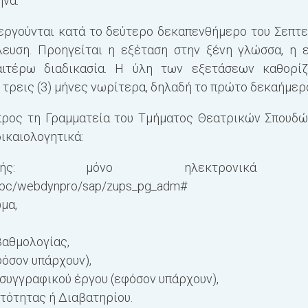
ηνα.
νεργούνται κατά το δεύτερο δεκαπενθήμερο του
Σεπτε
λευση. Προηγείται η εξέταση στην ξένη γλώσσα, η ε
ιτέρω διαδικασία. Η ύλη των εξετάσεων καθορίζ
τρεις (
3
) μήνες νωρίτερα, δηλαδή το πρώτο δεκαήμε
προς τη Γραμματεία του Τμήματος Θεατρικών Σπουδ
δικαιολογητικά:
ωγής: μόνο ηλεκτρονικά 
sap/bc/webdynpro/sap/zups_pg_adm#
μα,
βαθμολογίας,
όσον υπάρχουν),
 συγγραφικού έργου (εφόσον υπάρχουν),
τότητας ή Διαβατηρίου.