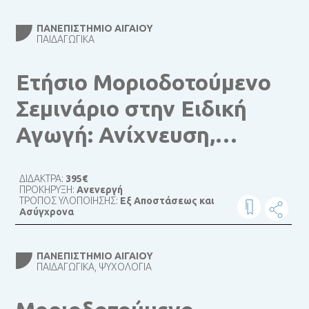
ΠΑΝΕΠΙΣΤΉΜΙΟ ΑΙΓΑΊΟΥ
ΠΑΙΔΑΓΩΓΙΚΆ
Ετήσιο Μοριοδοτούμενο
Σεμινάριο στην Ειδική
Αγωγή: Ανίχνευση,
Διαφοροδιάγνωση,
ΔΙΔΑΚΤΡΑ:
395€
Παρέμβαση
ΠΡΟΚΗΡΥΞΗ:
Ανενεργή
ΤΡΟΠΟΣ ΥΛΟΠΟΙΗΣΗΣ:
Εξ Αποστάσεως και
Ασύγχρονα
ΠΑΝΕΠΙΣΤΉΜΙΟ ΑΙΓΑΊΟΥ
ΠΑΙΔΑΓΩΓΙΚΆ, ΨΥΧΟΛΟΓΊΑ