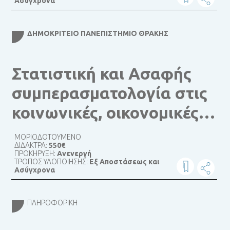
Ασύγχρονα
ΔΗΜΟΚΡΊΤΕΙΟ ΠΑΝΕΠΙΣΤΉΜΙΟ ΘΡΆΚΗΣ
Στατιστική και Ασαφής
συμπερασματολογία στις
κοινωνικές, οικονομικές
και θετικές επιστήμες
ΜΟΡΙΟΔΟΤΟΥΜΕΝΟ
ΔΙΔΑΚΤΡΑ:
550€
ΠΡΟΚΗΡΥΞΗ:
Ανενεργή
ΤΡΟΠΟΣ ΥΛΟΠΟΙΗΣΗΣ:
Εξ Αποστάσεως και
Ασύγχρονα
ΠΛΗΡΟΦΟΡΙΚΉ