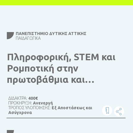
ΠΑΝΕΠΙΣΤΉΜΙΟ ΔΥΤΙΚΉΣ ΑΤΤΙΚΉΣ
ΠΑΙΔΑΓΩΓΙΚΆ
Πληροφορική, STEM και
Ρομποτική στην
πρωτοβάθμια και
δευτεροβάθμια
ΔΙΔΑΚΤΡΑ:
400€
εκπαίδευση
ΠΡΟΚΗΡΥΞΗ:
Ανενεργή
ΤΡΟΠΟΣ ΥΛΟΠΟΙΗΣΗΣ:
Εξ Αποστάσεως και
Ασύγχρονα