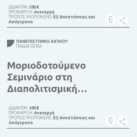
ΔΙΔΑΚΤΡΑ:
395€
ξένης γλώσσας
ΠΡΟΚΗΡΥΞΗ:
Ανενεργή
ΤΡΟΠΟΣ ΥΛΟΠΟΙΗΣΗΣ:
Εξ Αποστάσεως και
Ασύγχρονα
ΠΑΝΕΠΙΣΤΉΜΙΟ ΑΙΓΑΊΟΥ
ΠΑΙΔΑΓΩΓΙΚΆ
Μοριοδοτούμενο
Σεμινάριο στη
Διαπολιτισμική
Εκπαίδευση
ΔΙΔΑΚΤΡΑ:
395€
ΠΡΟΚΗΡΥΞΗ:
Ανενεργή
ΤΡΟΠΟΣ ΥΛΟΠΟΙΗΣΗΣ:
Εξ Αποστάσεως και
Ασύγχρονα