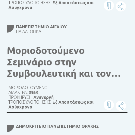
ΤΡΟΠΟΣ ΥΛΟΠΟΙΗΣΗΣ:
Εξ Αποστάσεως και
Ασύγχρονα
ΠΑΝΕΠΙΣΤΉΜΙΟ ΑΙΓΑΊΟΥ
ΠΑΙΔΑΓΩΓΙΚΆ
Μοριοδοτούμενο
Σεμινάριο στην
Συμβουλευτική και τον
Επαγγελματικό
ΜΟΡΙΟΔΟΤΟΥΜΕΝΟ
ΔΙΔΑΚΤΡΑ:
395€
Προσανατολισμό
ΠΡΟΚΗΡΥΞΗ:
Ανενεργή
ΤΡΟΠΟΣ ΥΛΟΠΟΙΗΣΗΣ:
Εξ Αποστάσεως και
Ασύγχρονα
ΔΗΜΟΚΡΊΤΕΙΟ ΠΑΝΕΠΙΣΤΉΜΙΟ ΘΡΆΚΗΣ