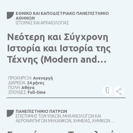
ΕΘΝΙΚΌ ΚΑΙ ΚΑΠΟΔΙΣΤΡΙΑΚΌ ΠΑΝΕΠΙΣΤΉΜΙΟ
ΑΘΗΝΏΝ
ΙΣΤΟΡΊΑΣ ΚΑΙ ΑΡΧΑΙΟΛΟΓΊΑΣ
Νεότερη και Σύγχρονη
Ιστορία και Ιστορία της
Τέχνης (Modern and
Contemporary History
ΠΡΟΚΗΡΥΞΗ:
Ανενεργή
and History of Art)
ΔΙΑΡΚΕΙΑ:
24 μήνες
ΠΟΛΗ:
Αθήνα
ΣΠΟΥΔΕΣ:
Full-time
ΠΑΝΕΠΙΣΤΉΜΙΟ ΠΑΤΡΏΝ
ΕΠΙΣΤΉΜΗΣ ΤΩΝ ΥΛΙΚΏΝ, ΜΗΧΑΝΟΛΌΓΩΝ ΚΑΙ
ΑΕΡΟΝΑΥΠΗΓΏΝ ΜΗΧΑΝΙΚΏΝ, ΧΗΜΕΊΑΣ, ΧΗΜΙΚΏΝ
ΜΗΧΑΝΙΚΏΝ