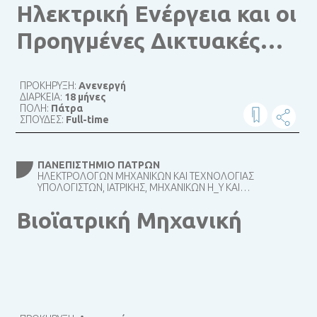
Ηλεκτρική Ενέργεια και οι
Προηγμένες Δικτυακές
Υποδομές για τη
ΠΡΟΚΗΡΥΞΗ:
Ανενεργή
Διαχείριση και την
ΔΙΑΡΚΕΙΑ:
18 μήνες
ΠΟΛΗ:
Πάτρα
Οικονομία της
ΣΠΟΥΔΕΣ:
Full-time
ΠΑΝΕΠΙΣΤΉΜΙΟ ΠΑΤΡΏΝ
ΗΛΕΚΤΡΟΛΌΓΩΝ ΜΗΧΑΝΙΚΏΝ ΚΑΙ ΤΕΧΝΟΛΟΓΊΑΣ
ΥΠΟΛΟΓΙΣΤΏΝ, ΙΑΤΡΙΚΉΣ, ΜΗΧΑΝΙΚΏΝ Η_Υ ΚΑΙ
ΠΛΗΡΟΦΟΡΙΚΉΣ, ΜΗΧΑΝΟΛΌΓΩΝ ΚΑΙ ΑΕΡΟΝΑΥΠΗΓΏΝ
ΜΗΧΑΝΙΚΏΝ
Βιοϊατρική Μηχανική