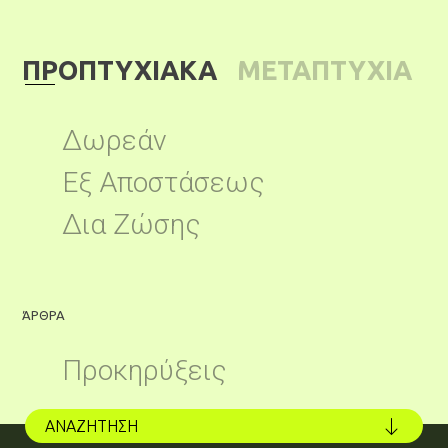
ΠΡΟΠΤΥΧΙΑΚΑ
ΜΕΤΑΠΤΥΧΙΑ
ΚΑ
Δωρεάν
Εξ Αποστάσεως
Δια Ζώσης
ΆΡΘΡΑ
Ά
Προκηρύξεις
ΑΝΑΖΗΤΗΣΗ