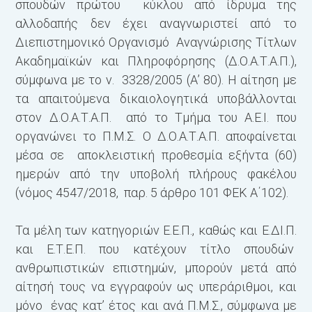
σπουδών πρώτου κύκλου από ίδρυμα της
αλλοδαπής δεν έχει αναγνωριστεί από το
Διεπιστημονικό Οργανισμό Αναγνώρισης Τίτλων
Ακαδημαϊκών και Πληροφόρησης (Δ.Ο.Α.Τ.Α.Π.),
σύμφωνα με το ν. 3328/2005 (Α’ 80). Η αίτηση με
τα απαιτούμενα δικαιολογητικά υποβάλλονται
στον Δ.Ο.Α.Τ.Α.Π. από το Τμήμα του Α.Ε.Ι. που
οργανώνει το Π.Μ.Σ. O Δ.Ο.Α.Τ.Α.Π. αποφαίνεται
μέσα σε αποκλειστική προθεσμία εξήντα (60)
ημερών από την υποβολή πλήρους φακέλου
(νόμος 4547/2018, παρ. 5 άρθρο 101 ΦΕΚ Α΄102).
Τα μέλη των κατηγοριών Ε.Ε.Π., καθώς και Ε.ΔΙ.Π.
και Ε.Τ.Ε.Π. που κατέχουν τίτλο σπουδών
ανθρωπιστικών επιστημών, μπορούν μετά από
αίτησή τους να εγγραφούν ως υπεράριθμοι, και
μόνο ένας κατ’ έτος και ανά Π.Μ.Σ., σύμφωνα με