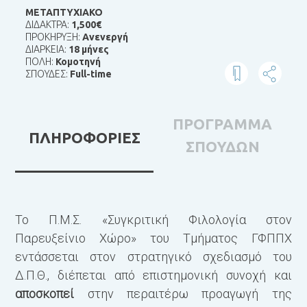
ΜΕΤΑΠΤΥΧΙΑΚΟ
ΔΙΔΑΚΤΡΑ:
1,500€
ΠΡΟΚΗΡΥΞΗ:
Ανενεργή
ΔΙΑΡΚΕΙΑ:
18 μήνες
ΠΟΛΗ:
Κομοτηνή
ΣΠΟΥΔΕΣ:
Full-time
ΠΡΟΓΡΑΜΜΑ
ΠΛΗΡΟΦΟΡΙΕΣ
ΣΠΟΥΔΩΝ
Το Π.Μ.Σ. «Συγκριτική Φιλολογία στον
Τ
Παρευξείνιο Χώρο» του Τμήματος ΓΦΠΠΧ
α
εντάσσεται στον στρατηγικό σχεδιασμό του
α
Δ.Π.Θ., διέπεται από επιστημονική συνοχή και
αποσκοπεί
στην περαιτέρω προαγωγή της
Γ