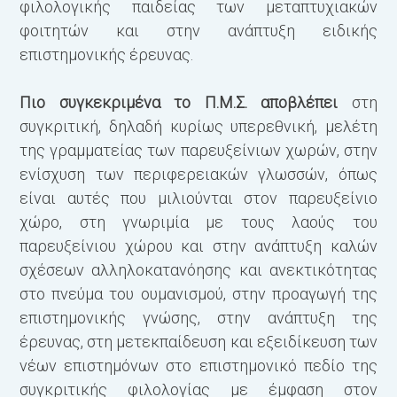
φιλολογικής παιδείας των μεταπτυχιακών
υ
φοιτητών και στην ανάπτυξη ειδικής
ε
επιστημονικής έρευνας.
κ
(
Πιο συγκεκριμένα το Π.Μ.Σ. αποβλέπει
στη
συγκριτική, δηλαδή κυρίως υπερεθνική, μελέτη
Κ
της γραμματείας των παρευξείνιων χωρών, στην
α
ενίσχυση των περιφερειακών γλωσσών, όπως
δ
είναι αυτές που μιλιούνται στον παρευξείνιο
χώρο, στη γνωριμία με τους λαούς του
Δ
παρευξείνιου χώρου και στην ανάπτυξη καλών
σχέσεων αλληλοκατανόησης και ανεκτικότητας
Α
στο πνεύμα του ουμανισμού, στην προαγωγή της
επιστημονικής γνώσης, στην ανάπτυξη της
έρευνας, στη μετεκπαίδευση και εξειδίκευση των
νέων επιστημόνων στο επιστημονικό πεδίο της
συγκριτικής φιλολογίας με έμφαση στον