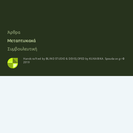
Άρθρα
Μεταπτυχιακά
Συμβουλευτική
Handcrafted by
BLIND STUDIO
& DEVELOPED by
KUKARIKA
.
Spoudase.gr
©
2019