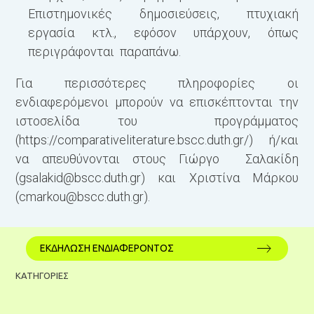
Επιστημονικές δημοσιεύσεις, πτυχιακή
εργασία κτλ., εφόσον υπάρχουν, όπως
περιγράφονται παραπάνω.
Για περισσότερες πληροφορίες οι
ενδιαφερόμενοι μπορούν να επισκέπτονται την
ιστοσελίδα του προγράμματος
(
https://comparativeliterature.bscc.duth.gr/
) ή/και
να απευθύνονται στους Γιώργο Σαλακίδη
(
gsalakid@bscc.duth.gr
) και Χριστίνα Μάρκου
(
cmarkou@bscc.duth.gr
).
ΕΚΔΗΛΩΣΗ ΕΝΔΙΑΦΕΡΟΝΤΟΣ
ΚΑΤΗΓΟΡΙΕΣ