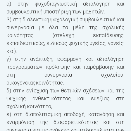
α) στην ψυχοδιαγνωστική αξιολόγηση και
π
συμβουλευτική υποστήριξη των μαθητών,
σ
β) στη διαλεκτική ψυχολογική συμβουλευτική και
τ
συνεργασία με όλα τα μέλη της σχολικής
κοινότητας (στελέχη εκπαίδευσης,
Α
εκπαιδευτικούς, ειδικούς ψυχικής υγείας, γονείς,
α
κ.ά.),
γ) στην ανάπτυξη, εφαρμογή και αξιολόγηση
προγραμμάτων πρόληψης και παρέμβασης και
στη συνεργασία σχολείου-
οικογένειαςκοινότητας,
δ) στην ενίσχυση των θετικών σχέσεων και της
ψυχικής ανθεκτικότητας και ευεξίας στη
σχολική κοινότητα,
ε) στη διαπολιτισμική αποδοχή, κατανόηση και
εναρμόνιση της διαφορετικότητας και στη
συνηγορία για τις ανάγκες και τα δικαιώματα των