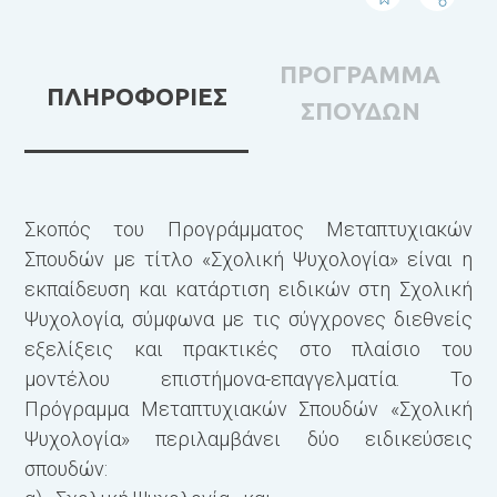
ΠΡΟΓΡΑΜΜΑ
ΠΛΗΡΟΦΟΡΙΕΣ
ΣΠΟΥΔΩΝ
Σκοπός του Προγράμματος Μεταπτυχιακών
1
Σπουδών με τίτλο «Σχολική Ψυχολογία» είναι η
Μ
εκπαίδευση και κατάρτιση ειδικών στη Σχολική
ε
Ψυχολογία, σύμφωνα με τις σύγχρονες διεθνείς
τ
εξελίξεις και πρακτικές στο πλαίσιο του
κ
μοντέλου επιστήμονα-επαγγελματία. Το
Ψ
Πρόγραμμα Μεταπτυχιακών Σπουδών «Σχολική
α
Ψυχολογία» περιλαμβάνει δύο ειδικεύσεις
ε
σπουδών:
α