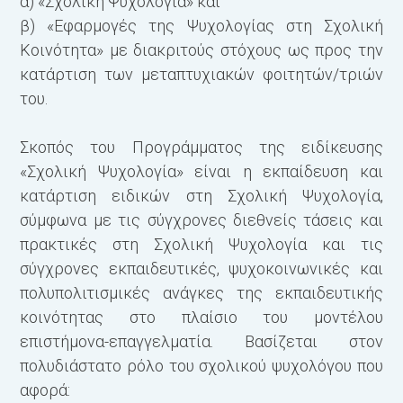
α) «Σχολική Ψυχολογία» και
ά
β) «Εφαρμογές της Ψυχολογίας στη Σχολική
ε
Κοινότητα» με διακριτούς στόχους ως προς την
κατάρτιση των μεταπτυχιακών φοιτητών/τριών
2
του.
ε
ε
Σκοπός του Προγράμματος της ειδίκευσης
(
«Σχολική Ψυχολογία» είναι η εκπαίδευση και
ζ
κατάρτιση ειδικών στη Σχολική Ψυχολογία,
κ
σύμφωνα με τις σύγχρονες διεθνείς τάσεις και
Ε
πρακτικές στη Σχολική Ψυχολογία και τις
π
σύγχρονες εκπαιδευτικές, ψυχοκοινωνικές και
ζ
πολυπολιτισμικές ανάγκες της εκπαιδευτικής
ε
κοινότητας στο πλαίσιο του μοντέλου
ε
επιστήμονα-επαγγελματία. Βασίζεται στον
3
πολυδιάστατο ρόλο του σχολικού ψυχολόγου που
μ
αφορά:
υ