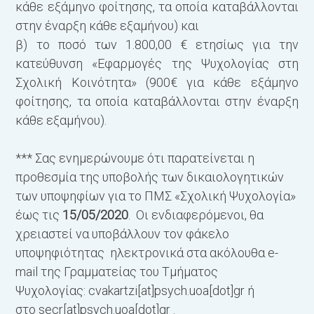
κάθε εξάμηνο φοίτησης, τα οποία καταβάλλονται
στην έναρξη κάθε εξαμήνου) και
β) το ποσό των 1.800,00 € ετησίως για την
κατεύθυνση «Εφαρμογές της Ψυχολογίας στη
Σχολική Κοινότητα» (900€ για κάθε εξάμηνο
φοίτησης, τα οποία καταβάλλονται στην έναρξη
κάθε εξαμήνου).
*** Σας ενημερώνουμε ότι παρατείνεται η
προθεσμία της υποβολής των δικαιολογητικών
των υποψηφίων για το ΠΜΣ «Σχολική Ψυχολογία»
έως τις
15/05/2020
. Οι ενδιαφερόμενοι, θα
χρειαστεί να υποβάλλουν τον φάκελο
υποψηφιότητας ηλεκτρονικά στα ακόλουθα e-
mail της Γραμματείας του Τμήματος
Ψυχολογίας: cvakartzi[at]psych.uoa[dot]gr ή
στο secr[at]psych.uoa[dot]gr .