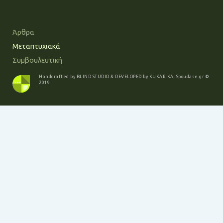
Άρθρα
Μεταπτυχιακά
Συμβουλευτική
Handcrafted by
BLIND STUDIO
& DEVELOPED by
KUKARIKA
.
Spoudase.gr
©
2019