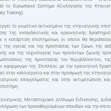
πό το Ευρωπαϊκό Σύστημα Αξιολόγησης της Κτηνιατρ
ry Training).
ργεί το γνωστικό αντικείμενο της κτηνιατρικής επισ
σης της εκπαιδευτικής και ερευνητικής δραστηριότ
ι η κατάρτιση επιστημόνων, οι οποίοι θα θεραπεύου
ς της υγείας και της προστασίας των ζώων, της αύ
ινής και της τεχνολογίας των προϊόντων ζωικής προ
πονόσους, της προστασίας του περιβάλλοντος, της 
ν εφαρμογών της. Επιπλέον, με την ερευνητική δρασ
πεί στην καλλιέργεια και στην προαγωγή της κτηνιατρ
νιατρικού επαγγέλματος και στην αντιμετώπιση κα
επιστήμη.
ηνιατρικής, Μεταπτυχιακό Δίπλωμα Ειδίκευσης, Διδα
κλήρωση των προκαθορισμένων σπουδών και την επιτυχ