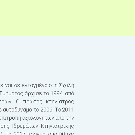
είναι δε ενταγμένο στη Σχολή
ΤΟ ΚΤΗΝΙΑΤΡΙΚΟ ΕΠΑ
 Τμήματος άρχισε το 1994, από
τρων. Ο πρώτος κτηνίατρος
Η κτηνιατρική επιστήμ
ε αυτοδύναμο το 2006. Το 2011
ζώων συντροφιάς και σ
επιτροπή αξιολογητών από την
της δημόσιας υγείας. Σ
ωσης Ιδρυμάτων Κτηνιατρικής
επαγγελματική και επι
VE). Το 2017 πραγματοποιήθηκε
είναι πολύπλοκο εγχεί