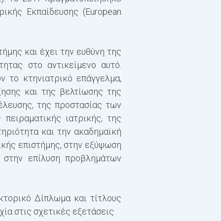
ικής Εκπαίδευσης (European
κτηνιατρικής επιστήμη
Όσον αφορά στην κτηνι
τήμης και έχει την ευθύνη της
ρόλο συμβούλου, ο οπο
ητας στο αντικείμενο αυτό.
ζώων και των παραγωγι
ν το κτηνιατρικό επάγγελμα,
διαμορφώνονται από τη
ξησης και της βελτίωσης της
πολυεπίπεδη προσέγγιση
έλευσης, της προστασίας των
εκτροφής. Τα σύγχρονα
πειραματικής ιατρικής, της
εναλλακτικές μέθοδοι
τηριότητα και την ακαδημαϊκή
που ευνοούν τη φυσιολ
ικής επιστήμης, στην εξύψωση
επαγγελματικής απασχ
ι στην επίλυση προβλημάτων
Η υγιεινή και η ασφάλ
διακίνηση και η σφαγή 
κτορικό Δίπλωμα και τίτλους
βελτιστοποίηση των ορ
ία στις σχετικές εξετάσεις.
και καίρια αντικείμενα