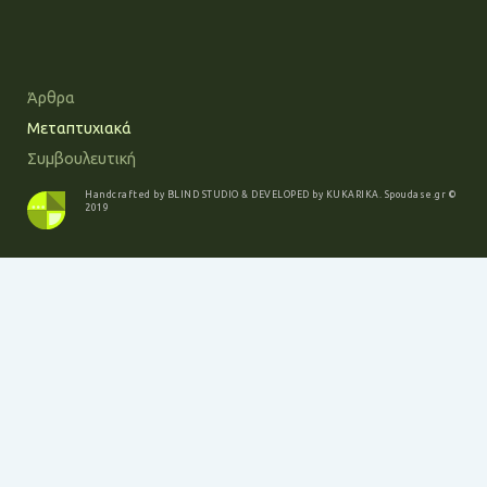
Άρθρα
Μεταπτυχιακά
Συμβουλευτική
Handcrafted by
BLIND STUDIO
& DEVELOPED by
KUKARIKA
.
Spoudase.gr
©
2019