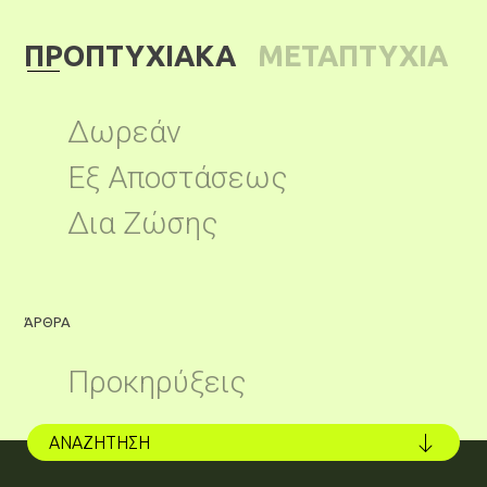
ΠΡΟΠΤΥΧΙΑΚΑ
ΜΕΤΑΠΤΥΧΙΑ
ΚΑ
Δωρεάν
Εξ Αποστάσεως
Δια Ζώσης
ΆΡΘΡΑ
Ά
Προκηρύξεις
ΑΝΑΖΗΤΗΣΗ