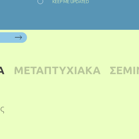
KEEP ME UPDATED
Α
ΜΕΤΑΠΤΥΧΙΑΚΑ
ΣΕΜΙ
ς