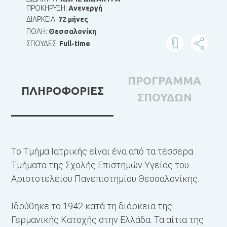
ΠΡΟΚΗΡΥΞΗ:
Ανενεργή
ΔΙΑΡΚΕΙΑ:
72 μήνες
ΠΟΛΗ:
Θεσσαλονίκη
ΣΠΟΥΔΕΣ:
Full-time
ΠΡΟΓΡΑΜΜΑ
ΠΛΗΡΟΦΟΡΙΕΣ
ΣΠΟΥΔΩΝ
Το Τμήμα Ιατρικής είναι ένα από τα τέσσερα
Τ
τ
Τμήματα της Σχολής Επιστημών Υγείας του
Τ
Αριστοτελείου Πανεπιστημίου Θεσσαλονίκης.
Α
α
Ιδρύθηκε το 1942 κατά τη διάρκεια της
2
Γερμανικής Κατοχής στην Ελλάδα. Τα αίτια της
α