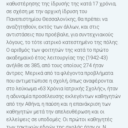
καθυστέρησης της ίδρυσής της κατά 17 χρόνια,
π
σε σχέση με την αρχική ίδρυση του
Η
Πανεπιστημίου Θεσσαλονίκης, θα πρέπει να
α
π
αναζητηθούν, εκτός των άλλων, και στις
α
αντιστάσεις που προέβαλε, για συντεχνιακούς
μ
λόγους, το τότε ιατρικό κατεστημένο της πόλης.
ε
Ο αριθμός των φοιτητών της κατά το πρώτο
κ
ακαδημαϊκό έτος λειτουργίας της (1942-43)
τ
ανήλθε σε 385, από τους οποίους 274 ήταν
θ
άντρες. Μερικά από τα φλέγοντα προβλήματα
ό
που αντιμετώπισε η σχολή, όπως αναφέρονται
Α
στο λεύκωμα «63 Χρόνια Ιατρικής Σχολής», ήταν
η αδυναμία προσέλευσης εκλεγέντων καθηγητών
από την Αθήνα, η παύση και η επανάκριση των
καθηγητών μετά την απελευθέρωση και οι
ελλείψεις σε υποδομές. Οι πρώτοι καθηγητές
των τακτικών εδρών της σχολής ήταν οι: Ν.