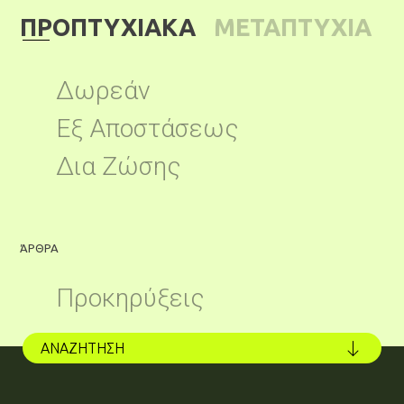
ΠΡΟΠΤΥΧΙΑΚΑ
ΜΕΤΑΠΤΥΧΙΑ
ΚΑ
Δωρεάν
Εξ Αποστάσεως
Δια Ζώσης
ΆΡΘΡΑ
Ά
Προκηρύξεις
ΑΝΑΖΗΤΗΣΗ