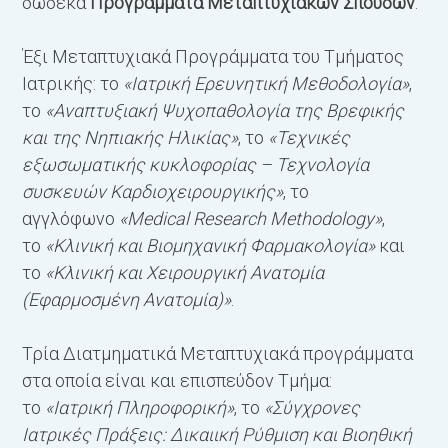
δώδεκα
Προγράμματα Μεταπτυχιακών Σπουδών
:
Έξι Μεταπτυχιακά Προγράμματα του Τμήματος
Ιατρικής: το
«Ιατρική Ερευνητική Μεθοδολογία»
,
το
«Αναπτυξιακή Ψυχοπαθολογία της Βρεφικής
και της Νηπιακής Ηλικίας»
, το
«Τεχνικές
εξωσωματικής κυκλοφορίας – Τεχνολογία
συσκευών Καρδιοχειρουργικής»
, το
αγγλόφωνο
«Medical Research Methodology»
,
το
«Κλινική και Βιομηχανική Φαρμακολογία»
και
το
«Κλινική και Χειρουργική Ανατομία
(Εφαρμοσμένη Ανατομία)»
.
Τρία Διατμηματικά Μεταπτυχιακά προγράμματα
στα οποία είναι και επισπεύδον Τμήμα:
το
«Ιατρική Πληροφορική»
, το
«Σύγχρονες
Ιατρικές Πράξεις: Δικαιική Ρύθμιση και Βιοηθική