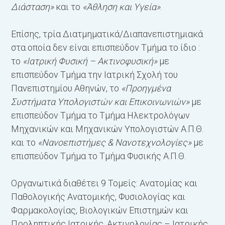
Διάσταση»
και το
«Άθληση και Υγεία»
.
Επίσης, τρία Διατμηματικά/Διαπανεπιστημιακά
στα οποία δεν είναι επισπεύδον Τμήμα το ίδιο :
το
«Ιατρική Φυσική – Ακτινοφυσική»
με
επισπεύδον Τμήμα την Ιατρική Σχολή του
Πανεπιστημίου Αθηνών, το
«Προηγμένα
Συστήματα Υπολογιστών και Επικοινωνιών»
με
επισπεύδον Τμήμα το Τμήμα Ηλεκτρολόγων
Μηχανικών και Μηχανικών Υπολογιστών Α.Π.Θ.
και το
«Νανοεπιστήμες & Νανοτεχνολογίες»
με
επισπεύδον Τμήμα το Τμήμα Φυσικής Α.Π.Θ.
Οργανωτικά διαθέτει 9 Τομείς: Ανατομίας και
Παθολογικής Ανατομικής, Φυσιολογίας και
Φαρμακολογίας, Βιολογικών Επιστημών και
Προληπτικής Ιατρικής, Ακτινολογίας – Ιατρικής