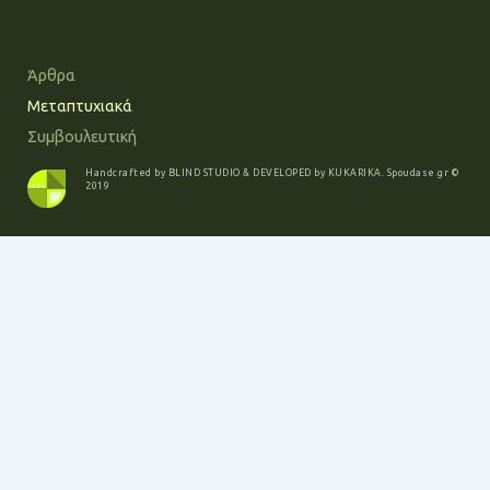
Άρθρα
Μεταπτυχιακά
Συμβουλευτική
Handcrafted by
BLIND STUDIO
& DEVELOPED by
KUKARIKA
.
Spoudase.gr
©
2019