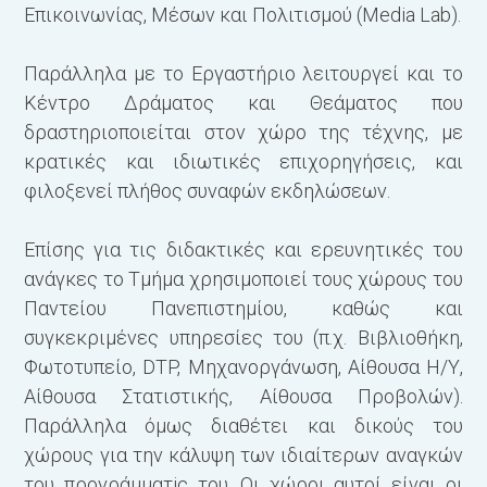
Επικοινωνίας, Μέσων και Πολιτισμού (Media Lab).
Ε
Παράλληλα με το Εργαστήριο λειτουργεί και το
Π
Κέντρο Δράματος και Θεάματος που
δραστηριοποιείται στον χώρο της τέχνης, με
Ο
κρατικές και ιδιωτικές επιχορηγήσεις, και
έ
φιλοξενεί πλήθος συναφών εκδηλώσεων.
Σ
υ
Επίσης για τις διδακτικές και ερευνητικές του
Μ
ανάγκες το Τμήμα χρησιμοποιεί τους χώρους του
Κ
Παντείου Πανεπιστημίου, καθώς και
συγκεκριμένες υπηρεσίες του (π.χ. Βιβλιοθήκη,
Φωτοτυπείο, DTP, Μηχανοργάνωση, Αίθουσα Η/Υ,
Αίθουσα Στατιστικής, Αίθουσα Προβολών).
Παράλληλα όμως διαθέτει και δικούς του
χώρους για την κάλυψη των ιδιαίτερων αναγκών
του προγράμ­ματiς του. Οι χώροι αυτοί είναι οι