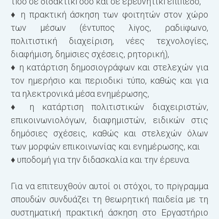
τiσο σε διδακτικi όσο και σε ερευνητι­κi επίπεδο,
Α
♦ η πρακτική άσκηση των φοιτητών στον χώρο
π
των μέσων (έντυπος λiγος, ραδιiφωνο,
γ
πολιτιστική διαχείριση, νέες τεχνολογίες,
π
διαφήμιση, δημiσιες σχέσεις, ρητορική),
τ
♦ η κατάρτιση δημοσιογράφων και στελεχών για
ε
τον ημερήσιο και περιοδικi τύπο, καθώς και για
ε
τα ηλεκτρονικά μέσα ενη­μέρωσης,
δ
♦ η κατάρτιση πολιτιστικών διαχειριστών,
υ
επικοινωνιολόγων, διαφημιστών, ειδικών στις
ε
δημόσιες σχέσεις, καθώς και στελεχών όλων
των μορφών επικοινωνίας και ενημέρωσης, και
T
♦ υποδομή για την διδασκαλία και την έρευνα.
τ
Κ
Για να επιτευχθούν αυτοί οι στόχοι, το πρiγραμμα
Τ
σπουδών συνδυάζει τη θεωρητική παιδεία με τη
έ
συστηματική πρακτική άσκηση στο Εργαστήριο
τ