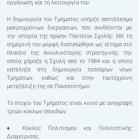
οργάνωση, και τη λειτουργία του.
ε
χ
Η δημιουργία του Τμήματος υπήρξε αποτέλεσμα
θ
μακροχρόνιων διεργασιών, που συνδέονται με
τ
την ιστορία της πρώην Παντείου Σχολής. Με τη
σημερινή του μορφή διατυπώθηκε ως αίτημα στο
Τ
πλαίσιο της συνολικότερης στρατηγικής, την
ε
οποία χάραξε η Σχολή από το 1984 και η οποία
κ
κατέληξε στη δημιουργία τεσ­σάρων νέων
μ
Τμημάτων, καθώς και στην ταυτόχρονη
δ
μετεξέλιξη της σε Πανεπιστήμιο.
α
ε
Το πτυχίο του Τμήματος είναι κοινό με αναγραφή
ά
τριών κύκλων σπουδών:
ε
Τ
♦ Κύκλος Πολιτισμού και Πολιτιστικής
ά
Διαχείρισης,
Δ