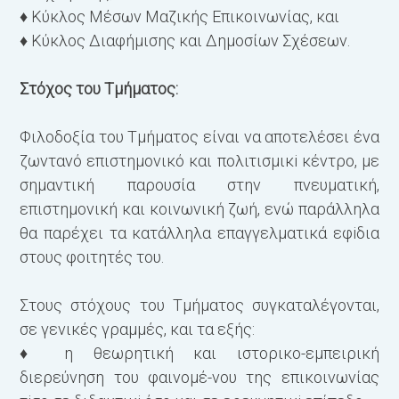
♦ Κύκλος Μέσων Μαζικής Επικοινωνίας, και
Σ
♦ Κύκλος Διαφήμισης και Δημοσίων Σχέσεων.
ε
α
Στόχος του Τμήματος:
ά
φ
Φιλοδοξία του Τμήματος είναι να αποτελέσει ένα
α
ζωντανό επι­στημονικό και πολιτισμικi κέντρο, με
ε
σημαντική παρουσία στην πνευματική,
κ
επιστημονική και κοινωνική ζωή, ενώ παράλληλα
ν
θα παρέχει τα κατάλληλα επαγγελματικά εφiδια
τ
στους φοιτητές του.
δ
α
Στους στόχους του Τμήματος συγκαταλέγονται,
δ
σε γενικές γραμμές, και τα εξής:
φ
♦ η θεωρητική και ιστορικο-εμπειρική
ι
διερεύνηση του φαινομέ-νου της επικοινωνίας