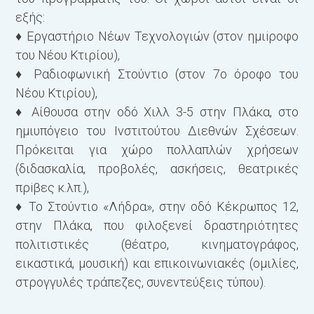
εξής:
♦ Εργαστήριο Νέων Τεχνολογιών (στον ημιiροφο
του Νέου Κτι­ρίου),
♦ Ραδιοφωνική Στούντιο (στον 7ο όροφο του
Νέου Κτιρίου),
♦ Αίθουσα στην οδό Χιλλ 3-5 στην Πλάκα, στο
ημιυπόγειο του Ινστιτούτου Διεθνών Σχέσεων.
Πρόκειται για χώρο πολλαπλών χρήσεων
(διδασκαλία, προβολές, ασκήσεις, θεατρικές
πρiβες κ.λπ.),
♦ Το Στούντιο «Λήδρα», στην οδό Κέκρωπος 12,
στην Πλάκα, που φιλοξενεί δραστηριότητες
πολιτιστικές (θέατρο, κινηματογράφος,
εικαστικά, μουσική) και επικοινωνιακές (ομιλίες,
στρογγυλές τράπεζες, συνεντεύξεις τύπου).