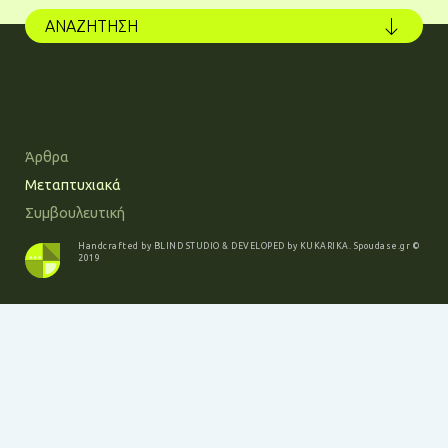
ΑΝΑΖΗΤΗΣΗ
Άρθρα
Μεταπτυχιακά
Συμβουλευτική
Handcrafted by
BLIND STUDIO
& DEVELOPED by
KUKARIKA
.
Spoudase.gr
©
2019