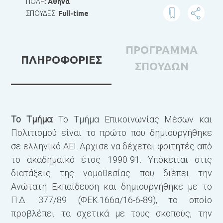
ΠΟΛΗ:
Αθήνα
ΣΠΟΥΔΕΣ:
Full-time
ΠΡΟΓΡΑΜΜΑ
ΠΛΗΡΟΦΟΡΙΕΣ
ΣΠΟΥΔΩΝ
Το Τμήμα:
Το Τμήμα Επικοινωνίας Μέσων και
Τ
Πολιτισμού είναι το πρώτο που δημιουργήθηκε
Τ
σε ελληνικό ΑΕΙ. Αρχισε να δέχεται φοιτητές από
α
το ακαδημαϊκό έτος 1990-91. Υπόκειται στις
ε
διατάξεις της νομοθεσίας που διέπει την
σ
Ανώτατη Εκπαίδευση και δημιουργή­θηκε με το
α
Π.Δ. 377/89 (ΦΕΚ.166α/16-6-89), το οποίο
γ
προβλέπει τα σχετικά με τους σκοπούς, την
κ