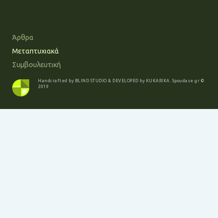
Άρθρα
Μεταπτυχιακά
Συμβουλευτική
Handcrafted by
BLIND STUDIO
& DEVELOPED by
KUKARIKA
.
Spoudase.gr
©
2019