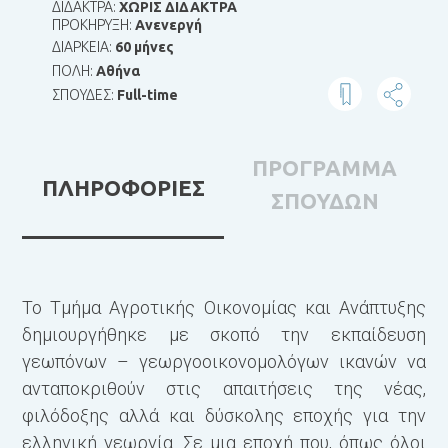
ΔΙΔΑΚΤΡΑ:
ΧΩΡΙΣ ΔΙΔΑΚΤΡΑ
ΠΡΟΚΗΡΥΞΗ:
Ανενεργή
ΔΙΑΡΚΕΙΑ:
60 μήνες
ΠΟΛΗ:
Αθήνα
ΣΠΟΥΔΕΣ:
Full-time
ΠΡΟΓΡΑΜΜΑ
ΠΛΗΡΟΦΟΡΙΕΣ
ΣΠΟΥΔΩΝ
Το Τμήμα Αγροτικής Οικονομίας και Ανάπτυξης
Ο
δημιουργήθηκε με σκοπό την εκπαίδευση
Ο
γεωπόνων – γεωργοοικονομολόγων ικανών να
α
ανταποκριθούν στις απαιτήσεις της νέας,
Α
φιλόδοξης αλλά και δύσκολης εποχής για την
Τ
ελληνική γεωργία. Σε μια εποχή που, όπως όλοι