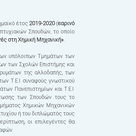
Τα προσφερόμενα μεταπ
ημαϊκό έτος
2019-2020
(
εαρινό
απτυχιακών Σπουδών, το οποίο
ές στη Χημική Μηχανική».
 των υπόλοιπων Τμημάτων των
ων των Σχολών Επιστήμης και
ρυμάτων της αλλοδαπής, των
ν Τ.Ε.Ι. συναφούς γνωστικού
των Πανεπιστημίων και Τ.Ε.Ι.
άτωσης των Σπουδών τους το
 Τμήματος Χημικών Μηχανικών
πτυχίου ή του διπλώματός τους
ερίπτωση, οι επιλεγέντες θα
ραφών.