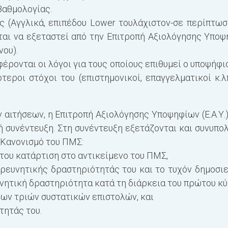
Βαθμολογίας.
ς (Αγγλικά, επιπέδου Lower τουλάχιστον-σε περίπτωσ
ται να εξεταστεί από την Επιτροπή Αξιολόγησης Υπο
ου).
έρονται οι λόγοι για τους οποίους επιθυμεί ο υποψήφι
τεροι στόχοι του (επιστημονικοί, επαγγελματικοί κ.λ
αιτήσεων, η Επιτροπή Αξιολόγησης Υποψηφίων (Ε.Α.Υ.
 συνέντευξη. Στη συνέντευξη εξετάζονται και συνυπο
 Κανονισμό του ΠΜΣ:
ή του κατάρτιση στο αντικείμενο
του ΠΜΣ,
 ερευνητικής δραστηριότητάς του και το τυχόν δημοσ
νητική δραστηριότητα κατά τη διάρκεια του πρώτου κύ
ενων τριών συστατικών επιστολών, και
ότητάς του.