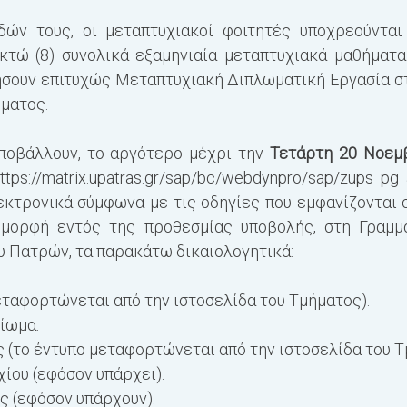
δών τους, οι μεταπτυχιακοί φοιτητές υποχρεούνται
κτώ (8) συνολικά εξαμηνιαία μεταπτυχιακά μαθήματα
νήσουν επιτυχώς Μεταπτυχιακή Διπλωματική Εργασία στ
ματος.
υποβάλλουν, το αργότερο μέχρι την
Τετάρτη 20 Νοεμ
ttps://matrix.upatras.gr/sap/bc/webdynpro/sap/zups_p
εκτρονικά σύμφωνα με τις οδηγίες που εμφανίζονται 
 μορφή εντός της προθεσμίας υποβολής, στη Γραμμ
 Πατρών, τα παρακάτω δικαιολογητικά:
εταφορτώνεται από την ιστοσελίδα του Τμήματος).
ίωμα.
ς
(το έντυπο μεταφορτώνεται από την ιστοσελίδα του Τ
ίου (εφόσον υπάρχει).
ς (εφόσον υπάρχουν).