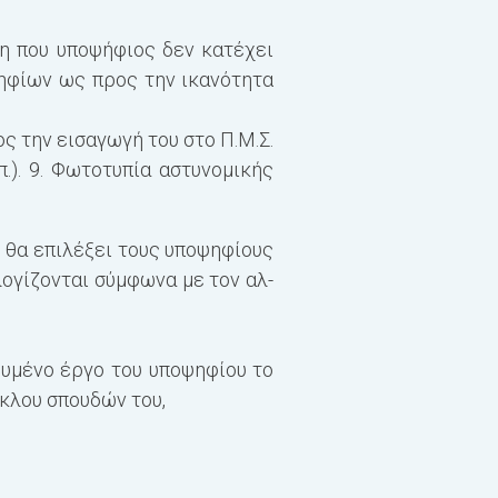
η που υποψήφιος δεν κατέχει
ψηφίων ως προς την ικανότητα
ος την εισαγωγή του στο
Π.Μ.Σ.
π.). 9. Φωτοτυπία αστυνομικής
Ειδικότερα, και ανάλο
υποχρεούνται να παρακ
) θα επιλέξει τους υποψηφίους
λογίζονται σύμφωνα με τον αλ-
(i) Μεταπτυχιακοί φοι
ιευμένο έργο του υποψηφίου το
κλου σπουδών του,