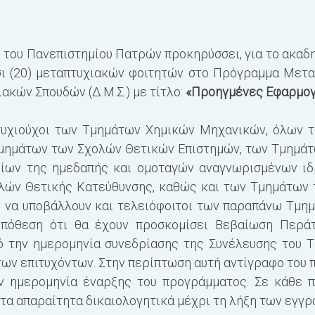
του Πανεπιστημίου Πατρών προκηρύσσει, για το ακαδ
οσι (20) μεταπτυχιακών φοιτητών στο Πρόγραμμα Μετ
κών Σπουδών (Δ.Μ.Σ.) με τίτλο:
«Προηγμένες Εφαρμογ
 πτυχιούχοι των Τμημάτων Χημικών Μηχανικών, όλων
μημάτων των Σχολών Θετικών Επιστημών, των Τμημάτ
μίων της ημεδαπής και ομοταγών αναγνωρισμένων ιδ
ών Θετικής Κατεύθυνσης, καθώς και των Τμημάτων τω
ν να υποβάλλουν και τελειόφοιτοι των παραπάνω Τμημά
ϋπόθεση ότι θα έχουν προσκομίσει Βεβαίωση Περ
ό την ημερομηνία συνεδρίασης της Συνέλευσης του
των επιτυχόντων. Στην περίπτωση αυτή αντίγραφο του 
ην ημερομηνία έναρξης του προγράμματος. Σε κάθε π
 τα απαραίτητα δικαιολογητικά μέχρι τη λήξη των εγγ