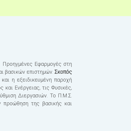
 Προηγμένες Εφαρμογές στη
Το σύνολο των Πιστωτι
αι βασικών επιστημών.
Σκοπός
ECTS.
 και η εξειδικευμένη παροχή
 και Ενέργειας, τις Φυσικές,
Για τη λήψη του Μεταπ
θμιση Διεργασιών. Το Π.Μ.Σ.
και να εξεταστούν επιτ
ν προώθηση της βασικής και
εξάμηνο) και να εκπο
μαθήματα πιστώνονται 
και η Μεταπτυχιακή Δι