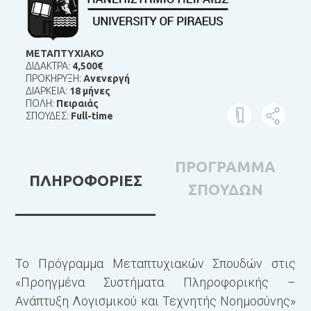
ΜΕΤΑΠΤΥΧΙΑΚΟ
ΔΙΔΑΚΤΡΑ:
4,500€
ΠΡΟΚΗΡΥΞΗ:
Ανενεργή
ΔΙΑΡΚΕΙΑ:
18 μήνες
ΠΟΛΗ:
Πειραιάς
ΣΠΟΥΔΕΣ:
Full-time
ΠΡΟΓΡΑΜΜΑ
ΠΛΗΡΟΦΟΡΙΕΣ
ΣΠΟΥΔΩΝ
Το Πρόγραμμα Μεταπτυχιακών Σπουδών στις
Η
«Προηγμένα Συστήματα Πληροφορικής –
Δ
Ανάπτυξη Λογισμικού και Τεχνητής Νοημοσύνης»
σ