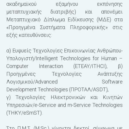
Α
ακαδημαϊκού εξαμήνου εκπόνησης
Π
μεταπτυχιακής διατριβής) και απονέμει
5
Μεταπτυχιακό Δίπλωμα Ειδίκευσης (ΜΔΕ) στα
Μ
«Προηγμένα Συστήματα Πληροφορικής» στις
εξής κατευθύνσεις:
Κ
α) Ευφυείς Τεχνολογίες Επικοινωνίας Ανθρώπου-
Κ
Υπολογιστή/Intelligent Technologies
for Human –
Computer Interaction (ΕΤΕΑΥ/ITHCI), β)
1
Προηγμένες Τεχνολογίες Ανάπτυξης
Δ
Λογισμικού/Advanced Software
E
Development
Technologies (ΠΡΟΤΑΛ/ASDT),
Α
γ) Τεχνολογίες Ηλεκτρονικών και Κινητών
E
Υπηρεσιών/e-Service and m-Service
Technologies
Ο
(ΤΗΚΥ/eSmST).
Λ
Ε
Στο Π.Μ.Σ. (M.Sc.) γίνονται δεκτοί, σύμφωνα με