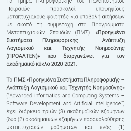
Το Τμήμα Πληροφορικής του Πανεπιστημίου
1
Πειραιώς προσκαλεί υποψηφίους
Α
μεταπτυχιακούς φοιτητές για υποβολή αιτήσεων
E
με σκοπό τη συμμετοχή στα Προγράμματα
Α
Μεταπτυχιακών Σπουδών (ΠΜΣ):
«Προηγμένα
E
Συστήματα Πληροφορικής – Ανάπτυξη
Π
Λογισμικού και Τεχνητής Νοημοσύνης
Π
(ΠΡΟΑΛΤΕΝ)» που διοργανώνει για τον
Α
ακαδημαϊκό κύκλο 2020-2021.
Ε
Μ
Το ΠΜΣ «Προηγμένα Συστήματα Πληροφορικής –
Ανάπτυξη Λογισμικού και Τεχνητής Νοημοσύνης»
2
(“Advanced Informatics and Computing Systems –
Α
Software Development and Artificial Intelligence”)
E
έχει διάρκεια τριών (3) ακαδημαϊκών εξαμήνων
Υ
(δυο (2) ακαδημαϊκών εξαμήνων παρακολούθησης
Τ
μεταπτυχιακών μαθημάτων και ενός (1)