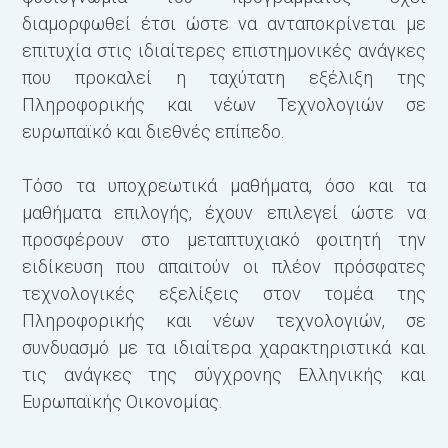
διαμορφωθεί έτσι ώστε να ανταποκρίνεται με
κ
επιτυχία στις ιδιαίτερες επιστημονικές ανάγκες
π
που προκαλεί η ταχύτατη εξέλιξη της
π
Πληροφορικής και νέων Τεχνολογιών σε
μ
ευρωπαϊκό και διεθνές επίπεδο.
ε
●
Τόσο τα υποχρεωτικά μαθήματα, όσο και τα
σ
μαθήματα επιλογής, έχουν επιλεγεί ώστε να
Ο
προσφέρουν στο μεταπτυχιακό φοιτητή την
P
ειδίκευση που απαιτούν οι πλέον πρόσφατες
τεχνολογικές εξελίξεις στον τομέα της
Κ
Πληροφορικής και νέων τεχνολογιών, σε
μ
συνδυασμό με τα ιδιαίτερα χαρακτηριστικά και
ι
τις ανάγκες της σύγχρονης Ελληνικής και
(
Ευρωπαϊκής Οικονομίας.
(