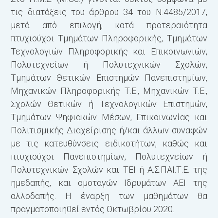
Α
τις διατάξεις του άρθρου 34 του Ν.4485/2017,
E
μετά από επιλογή, κατά προτεραιότητα
Μ
πτυχιούχοι Τμημάτων Πληροφορικής, Τμημάτων
Τεχνολογιών Πληροφορικής και Επικοινωνιών,
2
Πολυτεχνείων ή Πολυτεχνικών Σχολών,
Π
Τμημάτων Θετικών Επιστημών Πανεπιστημίων,
Ε
Μηχανικών Πληροφορικής Τ.Ε., Μηχανικών Τ.Ε.,
Τ
Σχολών Θετικών ή Τεχνολογικών Επιστημών,
E
Τμημάτων Ψηφιακών Μέσων, Επικοινωνίας και
Δ
Πολιτισμικής Διαχείρισης ή/και άλλων συναφών
Θ
με τις κατευθύνσεις ειδικοτήτων, καθώς και
Σ
πτυχιούχοι Πανεπιστημίων, Πολυτεχνείων ή
Ε
Πολυτεχνικών Σχολών και ΤΕΙ ή Α.Σ.ΠΑΙ.Τ.Ε. της
Η
ημεδαπής, και ομοταγών Ιδρυμάτων ΑΕΙ της
Μ
αλλοδαπής. Η έναρξη των μαθημάτων θα
πραγματοποιηθεί εντός Οκτωβρίου 2020.