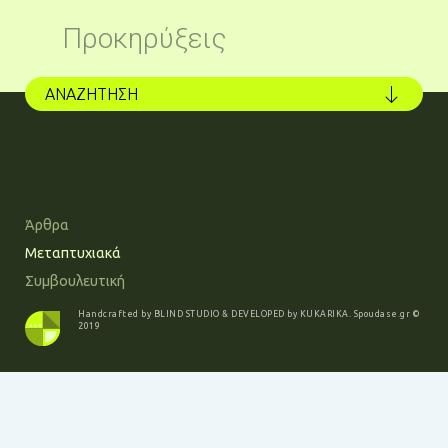
Προκηρύξεις
ΑΝΑΖΗΤΗΣΗ
Άρθρα
Μεταπτυχιακά
Συμβουλευτική
Handcrafted by
BLIND STUDIO
& DEVELOPED by
KUKARIKA
.
Spoudase.gr
©
2019