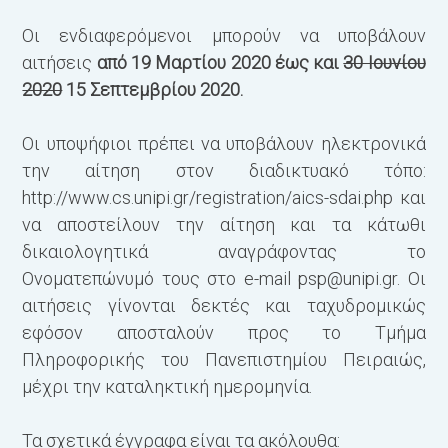
3
Οι ενδιαφερόμενοι μπορούν να υποβάλουν
Μ
αιτήσεις
από 19 Μαρτίου 2020 έως και
30 Ιουνίου
Σ
2020
15 Σεπτεμβρίου 2020
.
Οι υποψήφιοι πρέπει να υποβάλουν ηλεκτρονικά
την αίτηση στον διαδικτυακό τόπο:
http://www.cs.unipi.gr/registration/aics-sdai.php
και
να αποστείλουν την αίτηση και τα κάτωθι
δικαιολογητικά αναγράφοντας το
Ονοματεπώνυμό τους στο e-mail
psp@unipi.gr
. Οι
αιτήσεις γίνονται δεκτές και ταχυδρομικώς
εφόσον αποσταλούν προς το Τμήμα
Πληροφορικής του Πανεπιστημίου Πειραιώς,
μέχρι την καταληκτική ημερομηνία.
Τα σχετικά έγγραφα είναι τα ακόλουθα: