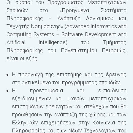
Οι σκοποί του Προγράμματος Μεταπτυχιακών
Α
Σπουδών στο «Προηγμένα Συστήματα
τ
Πληροφορικής – Ανάπτυξη Λογισμικού και
–
Τεχνητής Νοημοσύνης» (Advanced Informatics and
Ν
Computing Systems – Software Development and
C
Αrtificial Intelligence) του Τμήματος
Α
Πληροφορικής του Πανεπιστημίου Πειραιώς,
είναι οι εξής:
Κ
Α
Η προαγωγή της επιστήμης και της έρευνας
στο αντικείμενο του προγράμματος σπουδών.
1
Η προετοιμασία και εκπαίδευση
Α
εξειδικευμένων και ικανών μεταπτυχιακών
E
επιστημόνων ερευνητών και στελεχών που θα
Α
προωθήσουν την ανάπτυξη της χώρας και των
Ε
Ελληνικών επιχειρήσεων στην Κοινωνία της
Τ
Πληροφορίας και των Νέων Τεχνολογιών, του
Ο