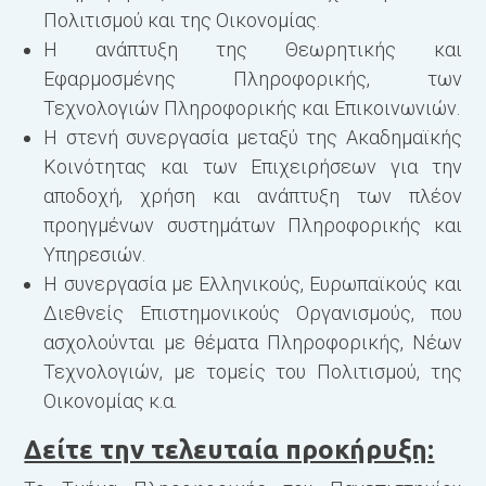
Πολιτισμού και της Οικονομίας.
Λ
Η ανάπτυξη της Θεωρητικής και
Μ
Εφαρμοσμένης Πληροφορικής, των
Τεχνολογιών Πληροφορικής και Επικοινωνιών.
2
Η στενή συνεργασία μεταξύ της Ακαδημαϊκής
Α
Κοινότητας και των Επιχειρήσεων για την
Π
αποδοχή, χρήση και ανάπτυξη των πλέον
Ε
προηγμένων συστημάτων Πληροφορικής και
Π
Υπηρεσιών.
Υ
Η συνεργασία με Ελληνικούς, Ευρωπαϊκούς και
Π
Διεθνείς Επιστημονικούς Οργανισμούς, που
Α
ασχολούνται με θέματα Πληροφορικής, Νέων
Μ
Τεχνολογιών, με τομείς του Πολιτισμού, της
Οικονομίας κ.α.
Κ
Δείτε την τελευταία προκήρυξη:
Α