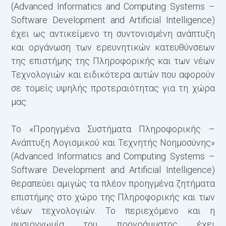
(Advanced Informatics and Computing Systems –
π
Software Development and Αrtificial Intelligence)
ε
έχει ως αντικείμενο τη συντονισμένη ανάπτυξη
φ
και οργάνωση των ερευνητικών κατευθύνσεων
της επιστήμης της Πληροφορικής και των νέων
Γ
Τεχνολογιών και ειδικότερα αυτών που αφορούν
σε τομείς υψηλής προτεραιότητας για τη χώρα
●
μας.
κ
υ
Το «Προηγμένα Συστήματα Πληροφορικής –
ε
Ανάπτυξη Λογισμικού και Τεχνητής Νοημοσύνης»
π
(Advanced Informatics and Computing Systems –
π
Software Development and Αrtificial Intelligence)
μ
θεραπεύει αμιγώς τα πλέον προηγμένα ζητήματα
ε
επιστήμης στο χώρο της Πληροφορικής και των
●
νέων τεχνολογιών. Το περιεχόμενο και η
ε
φυσιογνωμία του προγράμματος έχει
υ