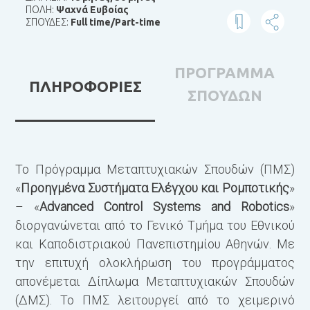
ΠΟΛΗ:
Ψαχνά Ευβοίας
ΣΠΟΥΔΕΣ:
Full time/Part-time
ΠΡΟΓΡΑΜΜΑ
ΠΛΗΡΟΦΟΡΙΕΣ
ΣΠΟΥΔΩΝ
Το Πρόγραμμα Μεταπτυχιακών Σπουδών (ΠΜΣ)
Τ
«
Προηγμένα Συστήματα Ελέγχου και Ρομποτικής
»
π
– «
Advanced Control Systems and Robotics
»
διοργανώνεται από το Γενικό Τμήμα του Εθνικού
Α
και Καποδιστριακού Πανεπιστημίου Αθηνών. Με
την επιτυχή ολοκλήρωση του προγράμματος
Υ
απονέμεται Δίπλωμα Μεταπτυχιακών Σπουδών
(ΔΜΣ). Το ΠΜΣ λειτουργεί από το χειμερινό