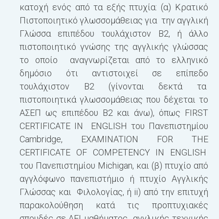
κατοχή ενός από τα εξής πτυχία: (α) Κρατικό
Πιστοποιητικό γλωσσομάθειας για την αγγλική
Γλώσσα επιπέδου τουλάχιστον Β2, ή άλλο
πιστοποιητικό γνώσης της αγγλικής γλώσσας
το οποίο αναγνωρίζεται από το ελληνικό
δημόσιο ότι αντιστοιχεί σε επίπεδο
τουλάχιστον Β2 (γίνονται δεκτά τα
πιστοποιητικά γλωσσομάθειας που δέχεται το
ΑΣΕΠ ως επιπέδου Β2 και άνω), όπως FIRST
CERTIFICATE IN ENGLISH του Πανεπιστημίου
Cambridge, EXAMINATION FOR THE
CERTIFICATE OF COMPETENCY IN ENGLISH
του Πανεπιστημίου Michigan, και (β) πτυχίο από
αγγλόφωνο πανεπιστήμιο ή πτυχίο Αγγλικής
Γλώσσας και Φιλολογίας, ή ii) από την επιτυχή
παρακολούθηση κατά τις προπτυχιακές
σπουδές σε ΑΕΙ μαθήματος αγγλικής τεχνικής