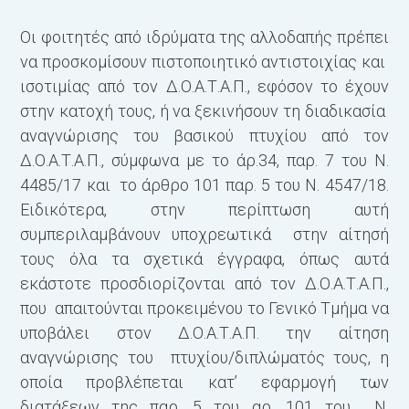
Οι φοιτητές από ιδρύματα της αλλοδαπής πρέπει
να προσκομίσουν πιστοποιητικό αντιστοιχίας και
ισοτιμίας από τον Δ.Ο.Α.Τ.Α.Π., εφόσον το έχουν
στην κατοχή τους, ή να ξεκινήσουν τη διαδικασία
αναγνώρισης του βασικού πτυχίου από τον
Δ.Ο.Α.Τ.Α.Π., σύμφωνα με το άρ.34, παρ. 7 του Ν.
4485/17 και το άρθρο 101 παρ. 5 του Ν. 4547/18.
Ειδικότερα, στην περίπτωση αυτή
συμπεριλαμβάνουν υποχρεωτικά στην αίτησή
τους όλα τα σχετικά έγγραφα, όπως αυτά
εκάστοτε προσδιορίζονται από τον Δ.Ο.Α.Τ.Α.Π.,
που απαιτούνται προκειμένου το Γενικό Τμήμα να
υποβάλει στον Δ.Ο.Α.Τ.Α.Π. την αίτηση
αναγνώρισης του πτυχίου/διπλώματός τους, η
οποία προβλέπεται κατ’ εφαρμογή των
διατάξεων της παρ. 5 του αρ. 101 του Ν.