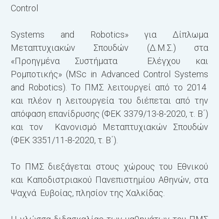
Control
Γ
Systems and Robotics» για Δίπλωμα
Μεταπτυχιακών Σπουδών (Δ.Μ.Σ.) στα
«Προηγμένα Συστήματα Ελέγχου και
Ρομποτικής» (MSc in Advanced Control Systems
and Robotics). Το ΠΜΣ λειτουργεί από το 2014
και πλέον η λειτουργεία του διέπεται από την
απόφαση επανίδρυσης (ΦΕΚ 3379/13-8-2020, τ. Β΄)
και τον Κανονισμό Μεταπτυχιακών Σπουδών
(ΦΕΚ 3351/11-8-2020, τ. Β΄).
Το ΠΜΣ διεξάγεται στους χώρους του Εθνικού
και Καποδιστριακού Πανεπιστημίου Αθηνών, στα
Ψαχνά Ευβοίας, πλησίον της Χαλκίδας.