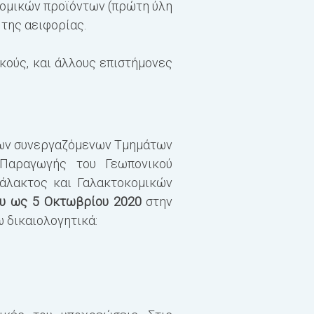
κομικών προϊόντων (πρώτη ύλη
Υποχρεωτικά
α)Επιστ
 της αειφορίας.
β)Τεχνολογία Γάλακτ
γ) Ποιοτικός Έλεγχο
κούς, και άλλους επιστήμονες
δ) Εκτροφή Ζώων και
ε) Διατροφή Γαλακτ
στ)Φυσιολογία και Υ
ζ) Κοστολόγηση και 
Επιλογής
α) Βιοστατισ
των συνεργαζόμενων Τμημάτων
β)Διαχείριση Αποβλ
Παραγωγής του Γεωπονικού
γ)Ειδικά Θέματα Βιο
άλακτος και Γαλακτοκομικών
ου ως 5 Οκτωβρίου 2020
στην
Σύνολο Εξαμήνου (ECTS)
 δικαιολογητικά:
Β’ εξάμηνο
Μαθήματα (ECTS)