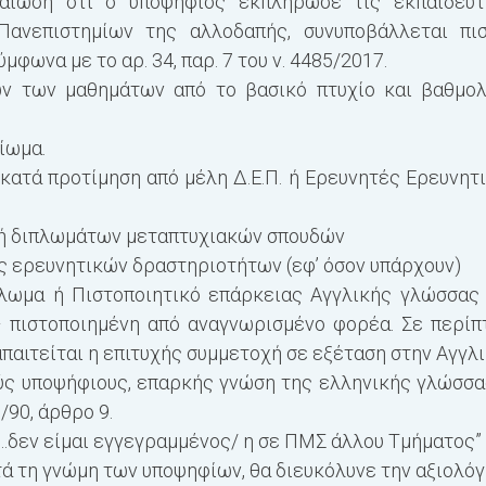
αίωση ότι ο υποψήφιος εκπλήρωσε τις εκπαιδευτ
ανεπιστημίων της αλλοδαπής, συνυποβάλλεται πιστ
μφωνα με το αρ. 34, παρ. 7 του ν. 4485/2017.
ν των μαθημάτων από το βασικό πτυχίο και βαθμολ
ίωμα.
 κατά προτίμηση από μέλη Δ.Ε.Π. ή Ερευνητές Ερευνη
 ή διπλωμάτων μεταπτυχιακών σπουδών
ς ερευνητικών δραστηριοτήτων (εφ’ όσον υπάρχουν)
λωμα ή Πιστοποιητικό επάρκειας Αγγλικής γλώσσας
– πιστοποιημένη από αναγνωρισμένο φορέα. Σε περί
παιτείται η επιτυχής συμμετοχή σε εξέταση στην Αγγλικ
ύς υποψήφιους, επαρκής γνώση της ελληνικής γλώσσας
90, άρθρο 9.
“…δεν είμαι εγγεγραμμένος/ η σε ΠΜΣ άλλου Τμήματος”
τά τη γνώμη των υποψηφίων, θα διευκόλυνε την αξιολόγ