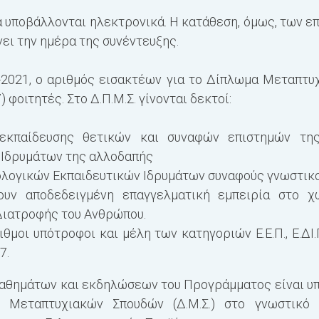
ά υποβάλλονται ηλεκτρονικά. Η κατάθεση, όμως, των 
νει την ημέρα της συνέντευξης.
-2021, ο αριθμός εισακτέων για το Δίπλωμα Μεταπτυ
 φοιτητές. Στο Δ.Π.Μ.Σ. γίνονται δεκτοί:
 εκπαίδευσης θετικών και συναφών επιστημών τη
Ιδρυμάτων της αλλοδαπής
λογικών Εκπαιδευτικών Ιδρυμάτων συναφούς γνωστικο
χουν αποδεδειγμένη επαγγελματική εμπειρία στο
Διατροφής του Ανθρώπου.
θμοι υπότροφοι και μέλη των κατηγοριών Ε.Ε.Π., Ε.ΔΙ.Π
7.
θημάτων και εκδηλώσεων του Προγράμματος είναι υπο
 Μεταπτυχιακών Σπουδών (Δ.Μ.Σ.) στο γνωστικό 