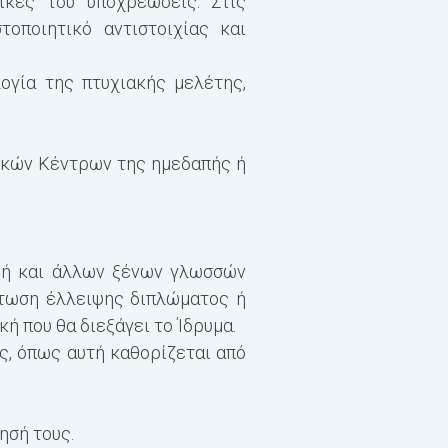
ικές του υποχρεώσεις. Στις
οποιητικό αντιστοιχίας και
Σεμινάρια (2)
Εκπαιδευτικές εκδρομές
ογία της πτυχιακής μελέτης,
Μεταπτυχιακή διπλωματ
Σύνολο Εξαμήνου (ECTS)
τικών Κέντρων της ημεδαπής ή
Γενικό Σύνολο(ECTS): 6
 ή και άλλων ξένων γλωσσών
Η συμμετοχή σε όλα τα
πτωση έλλειψης διπλώματος ή
της διδασκαλίας των μα
ή που θα διεξάγει το Ίδρυμα.
συνολικών ωρών διδασκ
, όπως αυτή καθορίζεται από
Από τα μαθήματα Επιλο
Εργασία. Η βαθμολογία γ
ησή τους.