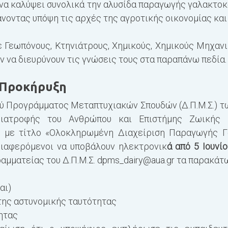
 να καλύψει συνολικά την αλυσίδα παραγωγής γαλακτο
άνοντας υπόψη τις αρχές της αγροτικής οικονομίας και
 Γεωπόνους, Κτηνιάτρους, Χημικούς, Χημικούς Μηχανι
 να διευρύνουν τις γνώσεις τους στα παραπάνω πεδία.
ν Προκήρυξη
κού Προγράμματος Μεταπτυχιακών Σπουδών (Δ.Π.Μ.Σ.) 
Διατροφής του Ανθρώπου και Επιστήμης Ζωικής 
) με τίτλο «Ολοκληρωμένη Διαχείριση Παραγωγής Γ
διαφερόμενοι να υποβάλουν ηλεκτρονικ
ά από 5 Ιουνί
αμματείας του Δ.Π.Μ.Σ.
dpms_dairy@aua.gr
τα παρακάτω
αι)
της αστυνομικής ταυτότητας
ητας