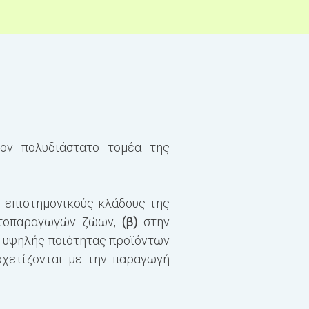
ον πολυδιάστατο τομέα της
Για το Μεταπτυχιακό Δ
και σειρά σεμιναρίων 
 επιστημονικούς κλάδους της
Για το Δ.Μ.Σ. το πρόγ
κτοπαραγωγών ζώων,
(β)
στην
ή υψηλής ποιότητας προϊόντων
Α’ Εξάμηνο
 σχετίζονται με την παραγωγή
Μαθήματα (ECTS)