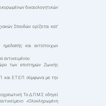
Η γλώσσα διδασκαλίας 
επικυρωμένων δικαιολογητικών
εξωτερικό οι διαλέξεις
στην Αγγλική γλώσσα με
χιακών Σπουδών ορίζεται κατ’
ς ημεδαπής και αντίστοιχων
ύ αντικειμένου.
 χώρο των επιστημών Ζωικής
. και Ε.Τ.Ε.Π. σύμφωνα με την
χρεωτική. Το Δ.Π.Μ.Σ. οδηγεί
αντικείμενο «Ολοκληρωμένη