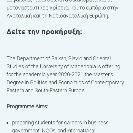
μεταναστευτικές κρίσεις, και το εμπόριο στην
Τ
Ανατολική και τη Νοτιοανατολική Ευρώπη.
Η
Δείτε την προκήρυξη:
Μ
ο
Π
Π
Τhe Department of Balkan, Slavic and Oriental
δ
Studies of the University of Macedonia is offering
ε
for the academic year 2020-2021 the Master’s
Degree in Politics and Economics of Contemporary
Η
Eastern and South-Eastern Europe.
σ
π
Programme Aims:
(
ο
preparing students for careers in business,
κ
government, NGOs, and international