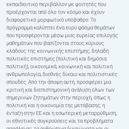
εκπαιδευτικό περιβάλλον με φοιτητές που
δ
προέρχονται από όλο τον κόσμο και έχουν
π
διαφορετικό μορφωτικό υπόβαθρο. Το
ε
πρόγραμμα καλύπτει ένα ευρύ φάσμα θεμάτων
σ
που προσφέρονται μέσω μιας ευρείας επιλογής
ε
μαθημάτων που βασίζονται στους κύριους
σ
κλάδους της κοινωνικής επιστήμης, δηλαδή
δ
πολιτικές επιστήμες (πολιτική και δημόσια
πολιτική), οικονομικά, κοινωνική και πολιτική
Ε
ανθρωπολογία, διεθνές δίκαιο και πολιτιστικές
σ
σπουδές. Από την άποψη αυτή, προσφέρει μια
π
κριτική και διεπιστημονική ανάλυση όλων των
ν
σημερινών ζητημάτων στην περιοχή, όπως η
μ
πολιτική και η οικονομία της μετάβασης, η
β
ένταξη στην ΕΕ και η εσωτερική μεταρρύθμιση,
μ
οι εθνοτικές συγκρούσεις και τα προβλήματα
τ
ασφάλειας, τα ανθρώπινα δικαιώματα και οι