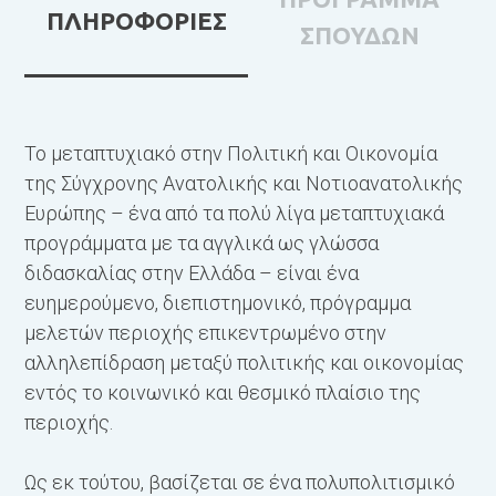
ΠΛΗΡΟΦΟΡΙΕΣ
ΣΠΟΥΔΩΝ
Το μεταπτυχιακό στην Πολιτική και Οικονομία
Τ
της Σύγχρονης Ανατολικής και Νοτιοανατολικής
Σ
Ευρώπης – ένα από τα πολύ λίγα μεταπτυχιακά
Ν
προγράμματα με τα αγγλικά ως γλώσσα
P
διδασκαλίας στην Ελλάδα – είναι ένα
a
ευημερούμενο, διεπιστημονικό, πρόγραμμα
π
μελετών περιοχής επικεντρωμένο στην
Α
αλληλεπίδραση μεταξύ πολιτικής και οικονομίας
α
εντός το κοινωνικό και θεσμικό πλαίσιο της
κ
περιοχής.
π
Ε
Ως εκ τούτου, βασίζεται σε ένα πολυπολιτισμικό
π