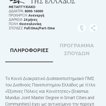
ΜΕΤΑΠΤΥΧΙΑΚΟ
ΔΙΔΑΚΤΡΑ:
8000-16000
ΠΡΟΚΗΡΥΞΗ:
Ανενεργή
ΔΙΑΡΚΕΙΑ:
24 μήνες
ΠΟΛΗ:
Θεσσαλονίκη
ΣΠΟΥΔΕΣ:
Full time/Part-time
ΠΡΟΓΡΑΜΜΑ
ΠΛΗΡΟΦΟΡΙΕΣ
ΣΠΟΥΔΩΝ
Το Κοινό Διακρατικό Διαπανεπιστημιακό ΠΜΣ
Π
του Διεθνούς Πανεπιστημίου Ελλάδος με τίτλο
«Έξυπνες Πόλεις και Κοινότητες» (Erasmus
1
Mundus Joint Master Degree in Smart Cities and
(
Communities) έχει ως αντικείμενο την παροχή
C