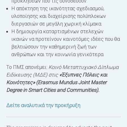
προκλήσεων που τις συνοδεύουν.
π
Η απόκτηση της ικανότητας σχεδιασμού,
μ
υλοποίησης και διαχείρισης πολύπλοκων
(
διεργασιών σε μεγάλη χωρική κλίμακα.
σ
Η δημιουργία καταρτισμένων στελεχών
σ
ικανών να προτείνουν καινοτόμες ιδέες που θα
σ
βελτιώσουν την καθημερινή ζωή των
ανθρώπων και την κοινωνία γενικότερα
Δ
Το ΠΜΣ απονέμει:
Κοινό Μεταπτυχιακό Δίπλωμα
Ειδίκευσης (ΜΔΕ) στις
«Έξυπνες Πόλεις και
Κοινότητες» (Erasmus Mundus Joint Master
Degree in Smart Cities and Communities).
Δείτε αναλυτικά την προκήρυξη