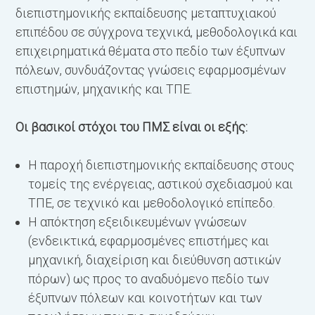
διεπιστημονικής εκπαίδευσης μεταπτυχιακού
ε
επιπέδου σε σύγχρονα τεχνικά, μεθοδολογικά και
ε
επιχειρηματικά θέματα στο πεδίο των έξυπνων
μ
πόλεων, συνδυάζοντας γνώσεις εφαρμοσμένων
γ
επιστημών, μηχανικής και ΤΠΕ.
Δ
ε
Οι βασικοί στόχοι του ΠΜΣ είναι οι εξής:
μ
2
H παροχή διεπιστημονικής εκπαίδευσης στους
ε
τομείς της ενέργειας, αστικού σχεδιασμού και
τ
ΤΠΕ, σε τεχνικό και μεθοδολογικό επίπεδο.
τ
Η απόκτηση εξειδικευμένων γνώσεων
π
(ενδεικτικά, εφαρμοσμένες επιστήμες και
ε
μηχανική, διαχείριση και διεύθυνση αστικών
π
πόρων) ως προς το αναδυόμενο πεδίο των
έ
έξυπνων πόλεων και κοινοτήτων και των
ν