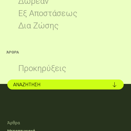
Δωρεάν
Εξ Αποστάσεως
Δια Ζώσης
ΆΡΘΡΑ
Ά
Προκηρύξεις
ΑΝΑΖΗΤΗΣΗ
Άρθρα