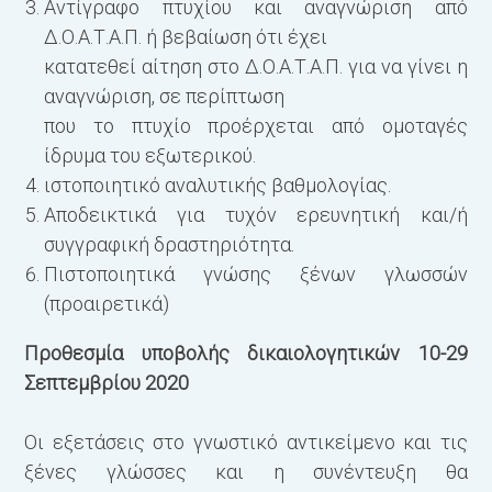
Αντίγραφο πτυχίου και αναγνώριση από
Γ
Δ.Ο.Α.Τ.Α.Π. ή βεβαίωση ότι έχει
β
κατατεθεί αίτηση στο Δ.Ο.Α.Τ.Α.Π. για να γίνει η
Γ
αναγνώριση, σε περίπτωση
Γ
που το πτυχίο προέρχεται από ομοταγές
Γ
ίδρυμα του εξωτερικού.
ιστοποιητικό αναλυτικής βαθμολογίας.
Αποδεικτικά για τυχόν ερευνητική και/ή
συγγραφική δραστηριότητα.
Πιστοποιητικά γνώσης ξένων γλωσσών
(προαιρετικά)
Προθεσμία υποβολής δικαιολογητικών 10-29
Σεπτεμβρίου 2020
Οι εξετάσεις στο γνωστικό αντικείμενο και τις
ξένες γλώσσες και η συνέντευξη θα