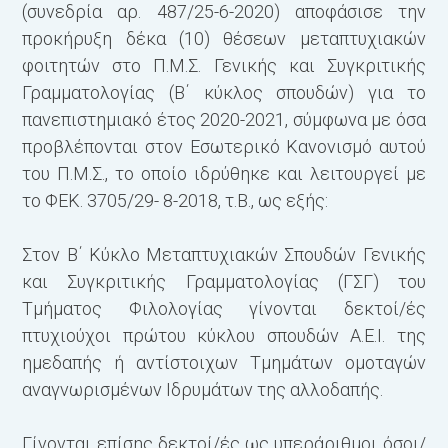
(συνεδρία αρ. 487/25-6-2020) αποφάσισε την
προκήρυξη δέκα (10) θέσεων μεταπτυχιακών
Π
φοιτητών στο Π.Μ.Σ. Γενικής και Συγκριτικής
Γ
Γραμματολογίας (Β΄ κύκλος σπουδών) για το
κ
πανεπιστημιακό έτος 2020-2021, σύμφωνα με όσα
E
προβλέπονται στον Εσωτερικό Κανονισμό αυτού
Γ
του Π.Μ.Σ., το οποίο ιδρύθηκε και λειτουργεί με
ώ
το ΦΕΚ. 3705/29- 8-2018, τ.Β., ως εξής:
Γ
ώ
Στον Β΄ Κύκλο Μεταπτυχιακών Σπουδών Γενικής
Γ
και Συγκριτικής Γραμματολογίας (ΓΣΓ) του
λ
Τμήματος Φιλολογίας γίνονται δεκτοί/ές
Γ
πτυχιούχοι πρώτου κύκλου σπουδών Α.Ε.Ι. της
λ
ημεδαπής ή αντίστοιχων Τμημάτων ομοταγών
Γ
αναγνωρισμένων Ιδρυμάτων της αλλοδαπής.
ώ
Γ
Γίνονται επίσης δεκτοί/ές ως υπεράριθμοι όσοι/