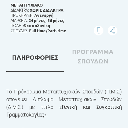
ΜΕΤΑΠΤΥΧΙΑΚΟ
ΔΙΔΑΚΤΡΑ:
ΧΩΡΙΣ ΔΙΔΑΚΤΡΑ
ΠΡΟΚΗΡΥΞΗ:
Ανενεργή
ΔΙΑΡΚΕΙΑ:
24 μήνες
,
36 μήνες
ΠΟΛΗ:
Θεσσαλονίκη
ΣΠΟΥΔΕΣ:
Full time/Part-time
ΠΡΟΓΡΑΜΜΑ
ΠΛΗΡΟΦΟΡΙΕΣ
ΣΠΟΥΔΩΝ
Το Πρόγραμμα Μεταπτυχιακών Σπουδών (Π.Μ.Σ.)
Τ
απονέμει Δίπλωμα Μεταπτυχιακών Σπουδών
α
(Δ.Μ.Σ.) με τίτλο «
Γενική και Συγκριτική
1
Γραμματολογίας
».
Σ
Τ