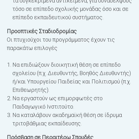
τα συγκεκριμένα αντικείμενα, για συναδέλφους
τόσο σε επίπεδο σχολικής μονάδας όσο και σε
επίπεδο εκπαιδευτικού συστήματος.
Προοπτικές Σταδιοδρομίας
Οι πτυχιούχοι του προγράμματος έχουν τις
παρακάτω επιλογές
Να επιδιώξουν διοικητική θέση σε επίπεδο
σχολείου (π.χ. Διευθυντής, Βοηθός Διευθυντής)
ή/και Υπουργείου Παιδείας και Πολιτισμού (π.χ.
S
Επιθεωρητής).
Να εργαστούν ως επιμορφωτές στο
Παιδαγωγικό Ινστιτούτο.
Να καταλάβουν ακαδημαϊκή θέση σε ίδρυμα
τριτοβάθμιας εκπαίδευσης.
Πρόσβαση σε Περαιτέρω Σπουδές