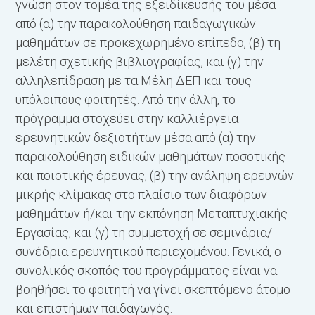
γνώση στον τομέα της εξειδίκευσής του μέσα
ό
από (α) την παρακολούθηση παιδαγωγικών
έ
μαθημάτων σε προκεχωρημένο επίπεδο, (β) τη
Σ
μελέτη σχετικής βιβλιογραφίας, και (γ) την
αλληλεπίδραση με τα Μέλη ΔΕΠ και τους
Φ
υπόλοιπους φοιτητές. Από την άλλη, το
σ
πρόγραμμα στοχεύει στην καλλιέργεια
ερευνητικών δεξιοτήτων μέσα από (α) την
παρακολούθηση ειδικών μαθημάτων ποσοτικής
και ποιοτικής έρευνας, (β) την ανάληψη ερευνών
μικρής κλίμακας στο πλαίσιο των διαφόρων
μαθημάτων ή/και την εκπόνηση Μεταπτυχιακής
Εργασίας, και (γ) τη συμμετοχή σε σεμινάρια/
συνέδρια ερευνητικού περιεχομένου. Γενικά, ο
συνολικός σκοπός του προγράμματος είναι να
βοηθήσει το φοιτητή να γίνει σκεπτόμενο άτομο
και επιστήμων παιδαγωγός.
Φ