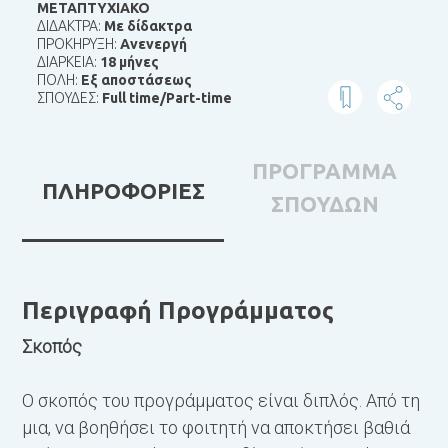
ΜΕΤΑΠΤΥΧΙΑΚΟ
ΔΙΔΑΚΤΡΑ:
Με δίδακτρα
ΠΡΟΚΗΡΥΞΗ:
Ανενεργή
ΔΙΑΡΚΕΙΑ:
18 μήνες
ΠΟΛΗ:
Εξ αποστάσεως
ΣΠΟΥΔΕΣ:
Full time/Part-time
ΠΡΟΓΡΑΜΜΑ
ΠΛΗΡΟΦΟΡΙΕΣ
ΣΠΟΥΔΩΝ
Περιγραφή Προγράμματος
Π
α
Σκοπός
ο
μ
Ο σκοπός του προγράμματος είναι διπλός. Από τη
μια, να βοηθήσει το φοιτητή να αποκτήσει βαθιά
Α