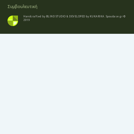
Συμβουλευτική
Handcrafted by
BLIND STUDIO
& DEVELOPED by
KUKARIKA
.
Spoudase.gr
©
2019