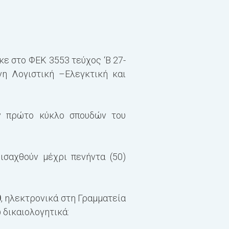
Α΄ ΕΞΑΜΗΝΟ
Χρηματοοικονομική Λ
Χρηματοοικονομική Δ
Εργατικό και Ασφαλισ
ε στο ΦΕΚ 3553 τεύχος ‘Β 27-
Διοικητική Λογιστικ
η Λογιστική –Ελεγκτική και
Β΄ ΕΞΑΜΗΝΟ
ον πρώτο κύκλο σπουδών του
Λογιστική Επιχειρημ
Διεθνή Λογιστικά Πρ
Ελεγκτική 7,5 ECTS
ισαχθούν μέχρι πενήντα (50)
Φορολογία Εισοδήμα
Γ΄ ΕΞΑΜΗΝΟ
0
, ηλεκτρονικά στη Γραμματεία
 δικαιολογητικά:
Χρηματοοικονομική Α
Εταιρική Διακυβέρνησ