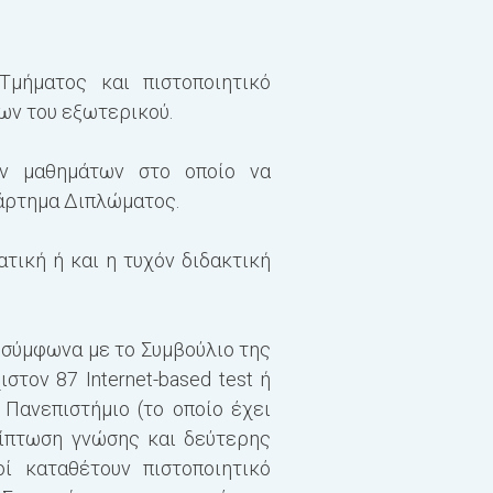
Διαχείριση Ελέγχων
Ειδικά Θέματα Λογισ
Τμήματος και πιστοποιητικό
ίων του εξωτερικού.
ών μαθημάτων στο οποίο να
ράρτημα Διπλώματος.
τική ή και η τυχόν διδακτική
 σύμφωνα με το Συμβούλιο της
στον 87 Internet-based test ή
Πανεπιστήμιο (το οποίο έχει
ρίπτωση γνώσης και δεύτερης
ί καταθέτουν πιστοποιητικό