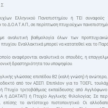
Σ.
υχίων Ελληνικού Πανεπιστημίου ή ΤΕΙ συναφούς 
ό το Δ.Ο.Α.Τ.Α.Π., σε περίπτωση πτυχιούχων πανεπιστημ
 με αναλυτική βαθμολογία όλων των προπτυχιακ
 πτυχίου. Εναλλακτικά μπορεί να κατατεθεί και το Πα
οποίο αναφέρονται αναλυτικά οι σπουδές, η επαγγελμα
μονική δραστηριότητα του υποψηφίου.
γγλικής γλώσσας επιπέδου Β2 (καλή γνώση) ή ανώτερο,
οδεκτό από τον ΑΣΕΠ. Επιπλέον για το TOEFL τουλάχι
ή Πτυχίο τριτοβάθμιας εκπαίδευσης από Αγγλόφωνο 
Α ή ΔΟΑΤΑΠ) ή Πτυχίο Αγγλικής Φιλολογίας. Σε πε
 επίσης το αντίστοιχο πιστοποιητικό. Οι αλλοδαπο