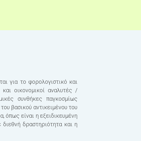
αι για το φορολογιστικό και
Κατά τη διάρκεια των 
και οικονομικοί αναλυτές /
μεταπτυχιακών μαθημά
μικές συνθήκες παγκοσμίως
φοιτητής οφείλει να 
 του βασικού αντικειμένου του
Π.Μ.Σ., καθώς και ότι 
, όπως είναι η εξειδικευμένη
ε διεθνή δραστηριότητα και η
Το ενδεικτικό πρόγραμ