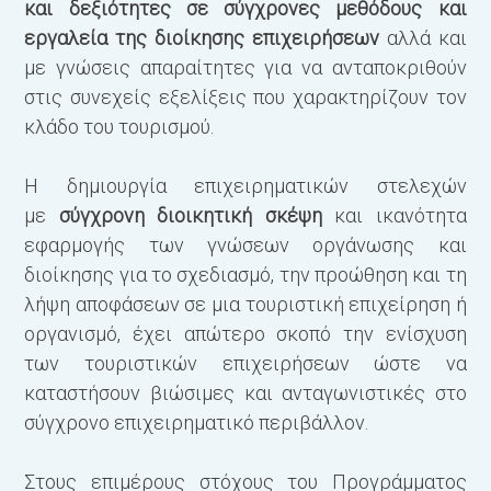
και δεξιότητες σε σύγχρονες μεθόδους και
ε
εργαλεία της διοίκησης επιχειρήσεων
αλλά και
α
με γνώσεις απαραίτητες για να ανταποκριθούν
στις συνεχείς εξελίξεις που χαρακτηρίζουν τον
Κ
κλάδο του τουρισμού.
τ
(
Η δημιουργία επιχειρηματικών στελεχών
σ
με
σύγχρονη διοικητική σκέψη
και ικανότητα
τ
εφαρμογής των γνώσεων οργάνωσης και
ε
διοίκησης για το σχεδιασμό, την προώθηση και τη
υ
λήψη αποφάσεων σε μια τουριστική επιχείρηση ή
σ
οργανισμό, έχει απώτερο σκοπό την ενίσχυση
1
των τουριστικών επιχειρήσεων ώστε να
καταστήσουν βιώσιμες και ανταγωνιστικές στο
Τ
σύγχρονο επιχειρηματικό περιβάλλον.
δ
π
Στους επιμέρους στόχους του Προγράμματος
α