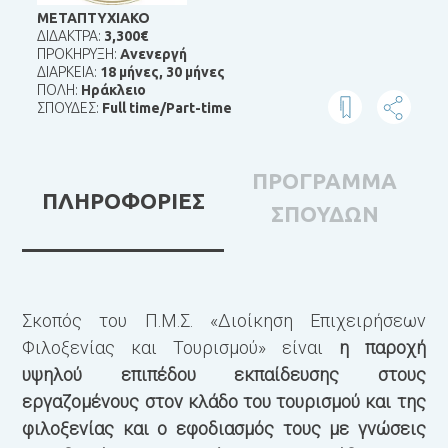
ΜΕΤΑΠΤΥΧΙΑΚΟ
ΔΙΔΑΚΤΡΑ:
3,300€
ΠΡΟΚΗΡΥΞΗ:
Ανενεργή
ΔΙΑΡΚΕΙΑ:
18 μήνες
,
30 μήνες
ΠΟΛΗ:
Ηράκλειο
ΣΠΟΥΔΕΣ:
Full time/Part-time
ΠΡΟΓΡΑΜΜΑ
ΠΛΗΡΟΦΟΡΙΕΣ
ΣΠΟΥΔΩΝ
Σκοπός του Π.Μ.Σ. «Διοίκηση Επιχειρήσεων
Τ
Φιλοξενίας και Τουρισμού» είναι
η παροχή
α
υψηλού επιπέδου εκπαίδευσης στους
δ
εργαζομένους στον κλάδο του τουρισμού και της
α
φιλοξενίας και ο εφοδιασμός τους με γνώσεις
τ