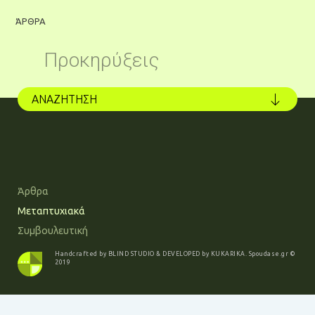
ΆΡΘΡΑ
Ά
Προκηρύξεις
ΑΝΑΖΗΤΗΣΗ
Άρθρα
Μεταπτυχιακά
Συμβουλευτική
Handcrafted by
BLIND STUDIO
& DEVELOPED by
KUKARIKA
.
Spoudase.gr
©
2019