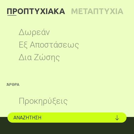
ΠΡΟΠΤΥΧΙΑΚΑ
ΜΕΤΑΠΤΥΧΙΑ
ΚΑ
Δωρεάν
Εξ Αποστάσεως
Δια Ζώσης
ΆΡΘΡΑ
Ά
Προκηρύξεις
ΑΝΑΖΗΤΗΣΗ