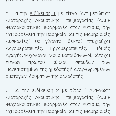
β
α. Για την
ειδίκευση 1
με τίτλο “Αντιμετώπιση
Τ
Διαταραχής Ακουστικής Επεξεργασίας (ΔΑΕ)-
δ
Ψυχοακουστικές εφαρμογές στον Αυτισμό, την
μ
Σχιζοφρένεια, την Βαρηκοΐα και τις Μαθησιακές
σ
Δυσκολίες” θα γίνονται δεκτοί πτυχιούχοι
δ
Λογοθεραπευτές, Εργοθεραπευτές, Ειδικής
α
Αγωγής, Ψυχολόγοι, Μουσικοπαιδαγωγοί, κάτοχοι
σ
τίτλων πρώτου κύκλου σπουδών των
Α
Πανεπιστημίων της ημεδαπής ή αναγνωρισμένων
Δ
ομοταγών Ιδρυμάτων της αλλοδαπής.
σ
π
β. Για την
ειδίκευση 2
με τίτλο ” Διάγνωση
τ
Διαταραχής Ακουστικής Επεξεργασίας (ΔΑΕ)-
τ
Ψυχοακουστικές εφαρμογές στον Αυτισμό, την
Σχιζοφρένεια, την Βαρηκοΐα και τις Μαθησιακές
γ