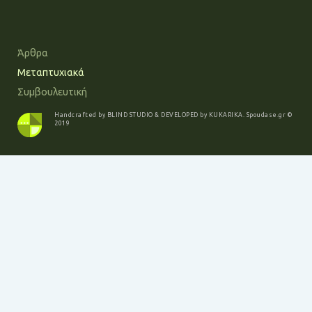
Άρθρα
Μεταπτυχιακά
Συμβουλευτική
Handcrafted by
BLIND STUDIO
& DEVELOPED by
KUKARIKA
.
Spoudase.gr
©
2019