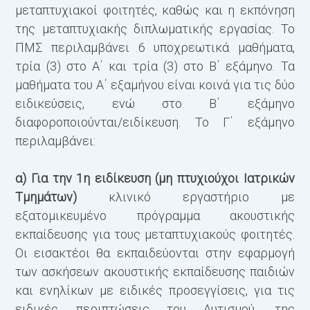
μεταπτυχιακοί φοιτητές, καθώς και η εκπόνηση
της μεταπτυχιακής διπλωματικής εργασίας. Το
ΠΜΣ περιλαμβάνει 6 υποχρεωτικά μαθήματα,
τρία (3) στο Α΄ και τρία (3) στο Β΄ εξάμηνο. Τα
Γ
μαθήματα του Α΄ εξαμήνου είναι κοινά για τις δύο
(
ειδικεύσεις, ενώ στο Β΄ εξάμηνο
Ε
διαφοροποιούνται/ειδίκευση. Το Γ΄ εξάμηνο
σ
περιλαμβάνει:
κ
α) Για την 1η ειδίκευση (μη πτυχιούχοι Ιατρικών
Τμημάτων)
κλινικό εργαστήριο με
εξατομικευμένο πρόγραμμα ακουστικής
εκπαίδευσης για τους μεταπτυχιακούς φοιτητές.
Οι εισακτέοι θα εκπαιδεύονται στην εφαρμογή
των ασκήσεων ακουστικής εκπαίδευσης παιδιών
και ενηλίκων με ειδικές προσεγγίσεις, για τις
ειδικές περιπτώσεις του Αυτισμού, της