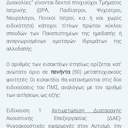
Δυσκολίες” γίνονται δεκτοί πτυχιούχοι Τμήματος
Ε
Ιατρικής (ΩΡΛ, Παιδίατροι, Ψυχίατροι,
Νευρολόγοι, Γενικοί Ιατροί, κ.α. ή και χωρίς
Τ
ειδικότητα) κάτοχοι τίτλων πρώτου κύκλου
π
σπουδών των Πανεπιστημίων της ημεδαπής ή
αναγνωρισμένων ομοταγών Ιδρυμάτων της
Α
αλλοδαπής.
(
Ο αριθμός των εισακτέων ετησίως ορίζεται κατ’
ανώτατο όριο σε
πενήντα
(50) μεταπτυχιακούς
φοιτητές. Οι εισακτέοι θα κατανέμονται στις δύο
ειδικεύσεις του ΠΜΣ, αναλόγως με τον αριθμό
Β
των αιτήσεων, ως εξής:
(
Α
Ειδίκευση 1:
Αντιμετώπιση Διαταραχής
Ψ
Ακουστικής Επεξεργασίας (ΔΑΕ)-
Σ
Ψυχοακουστικές εφαρμογές στον Αυτισμό, την