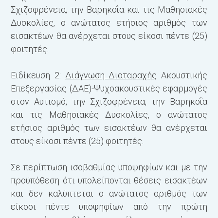
Δ
Σχιζοφρένεια, την Βαρηκοΐα και τις Μαθησιακές
Δυσκολίες, ο ανώτατος ετήσιος αριθμός των
εισακτέων θα ανέρχεται στους είκοσι πέντε (25)
φοιτητές.
Ειδίκευση 2:
Διάγνωση Διαταραχής
Ακουστικής
Επεξεργασίας (ΔΑΕ)-Ψυχοακουστικές εφαρμογές
στον Αυτισμό, την Σχιζοφρένεια, την Βαρηκοΐα
και τις Μαθησιακές Δυσκολίες, ο ανώτατος
ετήσιος αριθμός των εισακτέων θα ανέρχεται
στους είκοσι πέντε (25) φοιτητές.
Β
(
Σε περίπτωση ισοβαθμίας υποψηφίων και με την
Ε
προϋπόθεση ότι υπολείπονται θέσεις εισακτέων
σ
και δεν καλύπτεται ο ανώτατος αριθμός των
κ
είκοσι πέντε υποψηφίων από την πρώτη