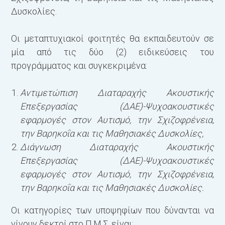
δ
Δυσκολίες.
π
Οι μεταπτυχιακοί φοιτητές θα εκπαιδευτούν σε
α
μία από τις δύο (2) ειδικεύσεις του
προγράμματος και συγκεκριμένα:
ε
ε
Αντιμετώπιση Διαταραχής Ακουστικής
Ο
Επεξεργασίας (ΔΑΕ)-Ψυχοακουστικές
τ
εφαρμογές στον Αυτισμό, την Σχιζοφρένεια,
κ
την Βαρηκοΐα και τις Μαθησιακές Δυσκολίες,
ε
Διάγνωση Διαταραχής Ακουστικής
Σ
Επεξεργασίας (ΔΑΕ)-Ψυχοακουστικές
Ο
εφαρμογές στον Αυτισμό, την Σχιζοφρένεια,
α
την Βαρηκοΐα και τις Μαθησιακές Δυσκολίες.
α
Οι κατηγορίες των υποψηφίων που δύνανται να
ο
γίνουν δεκτοί στο Π.Μ.Σ. είναι: