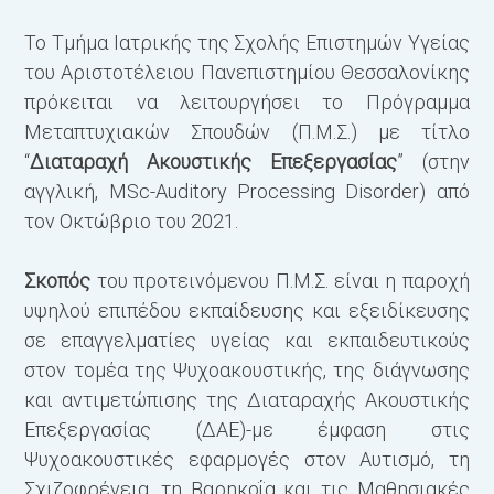
Μ
τ
Το Τμήμα Ιατρικής της Σχολής Επιστημών Υγείας
σ
του Αριστοτέλειου Πανεπιστημίου Θεσσαλονίκης
μ
πρόκειται να λειτουργήσει το Πρόγραμμα
Μεταπτυχιακών Σπουδών (Π.Μ.Σ.) με τίτλο
Τ
“
Διαταραχή Ακουστικής Επεξεργασίας
” (στην
σ
αγγλική, MSc-Auditory Processing Disorder) από
Μ
τον Οκτώβριο του 2021.
π
Σκοπός
του προτεινόμενου Π.Μ.Σ. είναι η παροχή
α
υψηλού επιπέδου εκπαίδευσης και εξειδίκευσης
μ
σε επαγγελματίες υγείας και εκπαιδευτικούς
τ
στον τομέα της Ψυχοακουστικής, της διάγνωσης
Π
και αντιμετώπισης της Διαταραχής Ακουστικής
τ
Επεξεργασίας (ΔΑΕ)-με έμφαση στις
μ
Ψυχοακουστικές εφαρμογές στον Αυτισμό, τη
Σχιζοφρένεια, τη Βαρηκοΐα και τις Μαθησιακές