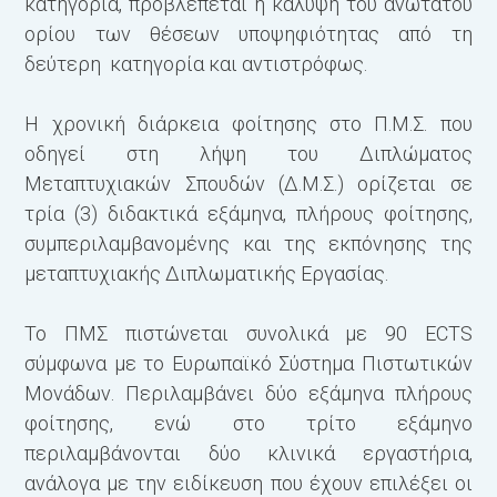
κατηγορία, προβλέπεται η κάλυψη του ανώτατου
ορίου των θέσεων υποψηφιότητας από τη
δεύτερη κατηγορία και αντιστρόφως.
Η χρονική διάρκεια φοίτησης στο Π.Μ.Σ. που
οδηγεί στη λήψη του Διπλώματος
Μεταπτυχιακών Σπουδών (Δ.Μ.Σ.) ορίζεται σε
τρία (3) διδακτικά εξάμηνα, πλήρους φοίτησης,
συμπεριλαμβανομένης και της εκπόνησης της
Γ
μεταπτυχιακής Διπλωματικής Εργασίας.
(
Α
Το ΠΜΣ πιστώνεται συνολικά με 90 ECTS
Ψ
σύμφωνα με το Ευρωπαϊκό Σύστημα Πιστωτικών
Σ
Μονάδων. Περιλαμβάνει δύο εξάμηνα πλήρους
Δ
φοίτησης, ενώ στο τρίτο εξάμηνο
περιλαμβάνονται δύο κλινικά εργαστήρια,
ανάλογα με την ειδίκευση που έχουν επιλέξει οι