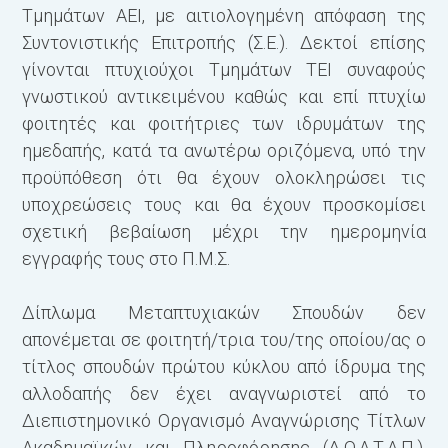
Τµηµάτων ΑΕΙ, µε αιτιολογηµένη απόφαση της
Συντονιστικής Επιτροπής (Σ.Ε.). Δεκτοί επίσης
γίνονται πτυχιούχοι Τμημάτων ΤΕΙ συναφούς
γνωστικού αντικειμένου καθώς και επί πτυχίω
φοιτητές και φοιτήτριες των ιδρυμάτων της
ημεδαπής, κατά τα ανωτέρω οριζόμενα, υπό την
προϋπόθεση ότι θα έχουν ολοκληρώσει τις
υποχρεώσεις τους και θα έχουν προσκομίσει
σχετική βεβαίωση μέχρι την ημερομηνία
εγγραφής τους στο Π.Μ.Σ.
Δίπλωμα Μεταπτυχιακών Σπουδών δεν
απονέμεται σε φοιτητή/τρια του/της οποίου/ας ο
τίτλος σπουδών πρώτου κύκλου από ίδρυμα της
αλλοδαπής δεν έχει αναγνωριστεί από το
Διεπιστημονικό Οργανισμό Αναγνώρισης Τίτλων
Ακαδημαϊκών και Πληροφόρησης (Δ.Ο.Α.Τ.Α.Π.),