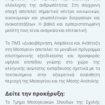
ολόκληρης της ανθρωπότητας. Στη σύγχρονη
ε
εποχή αποτελεί σημαντικό κέντρο κοινωνικών,
τ
οικονομικών και γεωπολιτικών διεργασιών και
ε
ανακατατάξεων. Η βαθιά και εμπεριστατωμένη
μελέτη τους είναι αναγκαία και επιτακτική.
T
σ
Το ΠΜΣ «Διακυβέρνηση, Ασφάλεια και Ανάπτυξη
δ
στη Μεσόγειο» αποτελεί το μοναδικό πρόγραμμα
έ
επιστημονικής εξειδίκευσης και προσφοράς
μ
υψηλού επιπέδου γνώσης στο χώρο της
ελληνικής ανώτατης εκπαίδευσης σχετικά με τα
Α
τεκταινόμενα στην εξαιρετικά ευαίσθητη
περιοχή της Μεσογείου και της Μέσης Ανατολής.
Α
Δείτε την προκήρυξη:
Υ
Το Τμήμα Μεσογειακών Σπουδών της Σχολής