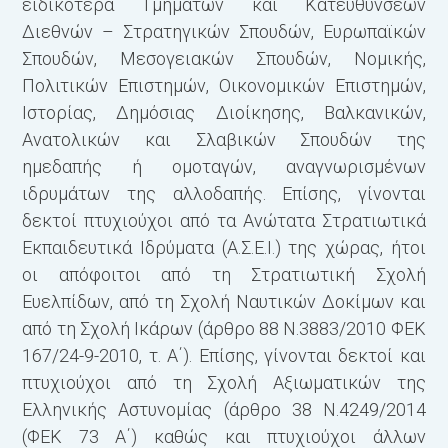
ειδικότερα Τμημάτων και Κατευθύνσεων
Διεθνών – Στρατηγικών Σπουδών, Ευρωπαϊκών
Σπουδών, Μεσογειακών Σπουδών, Νομικής,
Πολιτικών Επιστημών, Οικονομικών Επιστημών,
Ιστορίας, Δημόσιας Διοίκησης, Βαλκανικών,
Ανατολικών και Σλαβικών Σπουδών της
ημεδαπής ή ομοταγών, αναγνωρισμένων
ιδρυμάτων της αλλοδαπής. Επίσης, γίνονται
δεκτοί πτυχιούχοι από τα Ανώτατα Στρατιωτικά
Εκπαιδευτικά Ιδρύματα (Α.Σ.Ε.Ι.) της χώρας, ήτοι
οι απόφοιτοι από τη Στρατιωτική Σχολή
Ευελπίδων, από τη Σχολή Ναυτικών Δοκίμων και
από τη Σχολή Ικάρων (άρθρο 88 Ν.3883/2010 ΦΕΚ
167/24-9-2010, τ. Α΄). Επίσης, γίνονται δεκτοί και
πτυχιούχοι από τη Σχολή Αξιωµατικών της
Ελληνικής Αστυνοµίας (άρθρο 38 Ν.4249/2014
(ΦΕΚ 73 Α΄) καθώς και πτυχιούχοι άλλων