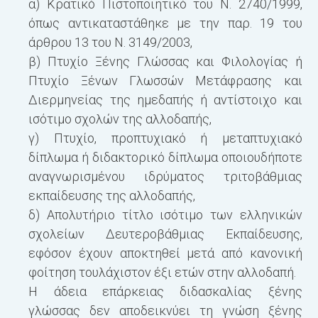
α) Κρατικό Πιστοποιητικό του Ν. 2740/1999,
όπως αντικαταστάθηκε με την παρ. 19 του
άρθρου 13 του Ν. 3149/2003,
β) Πτυχίο Ξένης Γλώσσας και Φιλολογίας ή
Πτυχίο Ξένων Γλωσσών Μετάφρασης και
Διερμηνείας της ημεδαπής ή αντίστοιχο και
ισότιμο σχολών της αλλοδαπής,
γ) Πτυχίο, προπτυχιακό ή μεταπτυχιακό
δίπλωμα ή διδακτορικό δίπλωμα οποιουδήποτε
αναγνωρισμένου ιδρύματος τριτοβάθμιας
εκπαίδευσης της αλλοδαπής,
δ) Απολυτήριο τίτλο ισότιμο των ελληνικών
σχολείων Δευτεροβάθμιας Εκπαίδευσης,
εφόσον έχουν αποκτηθεί μετά από κανονική
φοίτηση τουλάχιστον έξι ετών στην αλλοδαπή.
Η άδεια επάρκειας διδασκαλίας ξένης
γλώσσας δεν αποδεικνύει τη γνώση ξένης