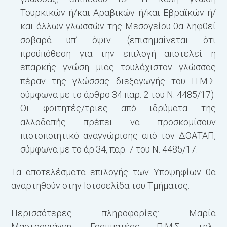
Τουρκικών ή/και Αραβικών ή/και Εβραϊκών ή/
και άλλων γλωσσών της Μεσογείου θα ληφθεί
σοβαρά υπ’ όψιν. (επισημαίνεται ότι
προϋπόθεση για την επιλογή αποτελεί η
επαρκής γνώση μιας τουλάχιστον γλώσσας
πέραν της γλώσσας διεξαγωγής του Π.Μ.Σ.
σύμφωνα με το άρθρο 34 παρ. 2 του Ν. 4485/17)
Οι φοιτητές/τριες από ιδρύματα της
αλλοδαπής πρέπει να προσκομίσουν
πιστοποιητικό αναγνώρισης από τον ΔΟΑΤΑΠ,
σύμφωνα με το άρ.34, παρ. 7 του Ν. 4485/17.
Τα αποτελέσματα επιλογής των Υποψηφίων θα
αναρτηθούν στην Ιστοσελίδα του Τμήματος.
Περισσότερες πληροφορίες: Μαρία
Μαστρογιάννη, Γραμματέας Π.Μ.Σ. τηλ.: