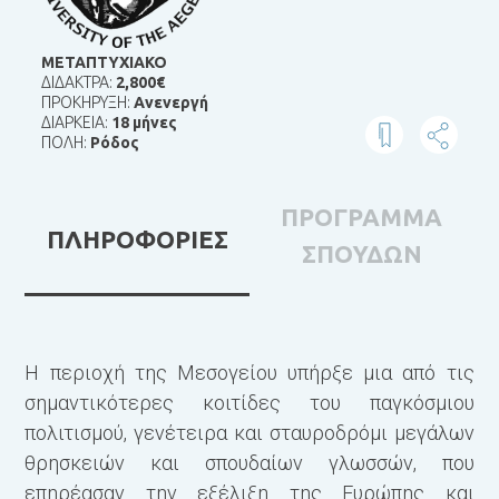
ΜΕΤΑΠΤΥΧΙΑΚΟ
ΔΙΔΑΚΤΡΑ:
2,800€
ΠΡΟΚΗΡΥΞΗ:
Ανενεργή
ΔΙΑΡΚΕΙΑ:
18 μήνες
ΠΟΛΗ:
Ρόδος
ΠΡΟΓΡΑΜΜΑ
ΠΛΗΡΟΦΟΡΙΕΣ
ΣΠΟΥΔΩΝ
H περιοχή της Μεσογείου υπήρξε μια από τις
Τ
σημαντικότερες κοιτίδες του παγκόσμιου
πολιτισμού, γενέτειρα και σταυροδρόμι μεγάλων
Α
θρησκειών και σπουδαίων γλωσσών, που
σ
επηρέασαν την εξέλιξη της Ευρώπης και
ε