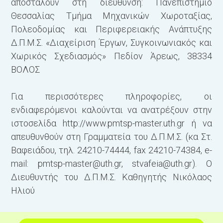
αποσταλούν στη διεύθυνση: Πανεπιστήμιο
Θεσσαλίας Τμήμα Μηχανικών Χωροταξίας,
Πολεοδομίας και Περιφερειακής Ανάπτυξης
Δ.Π.Μ.Σ. «Διαχείριση Έργων, Συγκοινωνιακός και
Χωρικός Σχεδιασμός» Πεδίον Άρεως, 38334
ΒΟΛΟΣ
Για περισσότερες πληροφορίες, οι
ενδιαφερόμενοι καλούνται να ανατρέξουν στην
ιστοσελίδα http://www.pmtsp-master.uth.gr ή να
απευθυνθούν στη Γραμματεία του Δ.Π.Μ.Σ. (κα Στ.
Βαφειάδου, τηλ. 24210-74444, fax 24210-74384, e-
mail:
pmtsp-master@uth.gr
,
stvafeia@uth.gr
). Ο
Διευθυντής του Δ.Π.Μ.Σ. Καθηγητής Νικόλαος
Ηλιού