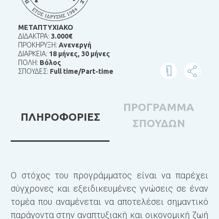
ΜΕΤΑΠΤΥΧΙΑΚΟ
ΔΙΔΑΚΤΡΑ:
3.000€
ΠΡΟΚΗΡΥΞΗ:
Ανενεργή
ΔΙΑΡΚΕΙΑ:
18 μήνες
,
30 μήνες
ΠΟΛΗ:
Βόλος
ΣΠΟΥΔΕΣ:
Full time/Part-time
ΠΡΟΓΡΑΜΜΑ
ΠΛΗΡΟΦΟΡΙΕΣ
ΣΠΟΥΔΩΝ
Ο στόχος του προγράμματος είναι να παρέχει
1
σύγχρονες και εξειδικευμένες γνώσεις σε έναv
τομέα που αναμένεται να αποτελέσει σημαντικό
παράγοντα στην αναπτυξιακή και οικονομική ζωή