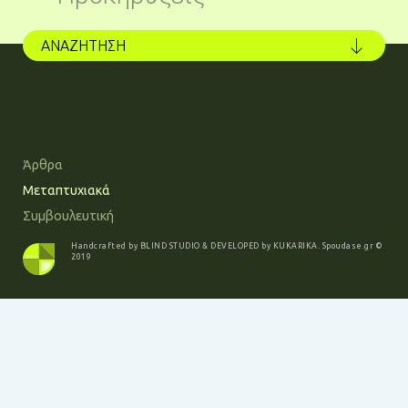
ΑΝΑΖΗΤΗΣΗ
Άρθρα
Μεταπτυχιακά
Συμβουλευτική
Handcrafted by
BLIND STUDIO
& DEVELOPED by
KUKARIKA
.
Spoudase.gr
©
2019