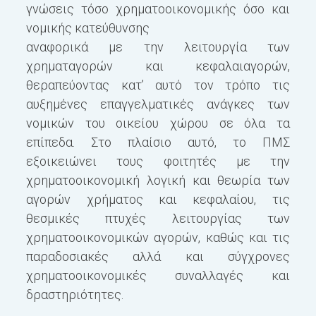
γνώσεις τόσο χρηματοοικονομικής όσο και
π
νομικής κατεύθυνσης
τ
αναφορικά με την λειτουργία των
χρηματαγορών και κεφαλαιαγορών,
χ
θεραπεύοντας κατ’ αυτό τον τρόπο τις
π
αυξημένες επαγγελματικές ανάγκες των
μ
νομικών του οικείου χώρου σε όλα τα
μ
επίπεδα. Στο πλαίσιο αυτό, το ΠΜΣ
Δ
εξοικειώνει τους φοιτητές με την
(
χρηματοοικονομική λογική και θεωρία των
π
αγορών χρήματος και κεφαλαίου, τις
α
θεσμικές πτυχές λειτουργίας των
δ
χρηματοοικονομικών αγορών, καθώς και τις
μ
παραδοσιακές αλλά και σύγχρονες
π
χρηματοοικονομικές συναλλαγές και
β
δραστηριότητες.
τ
σ