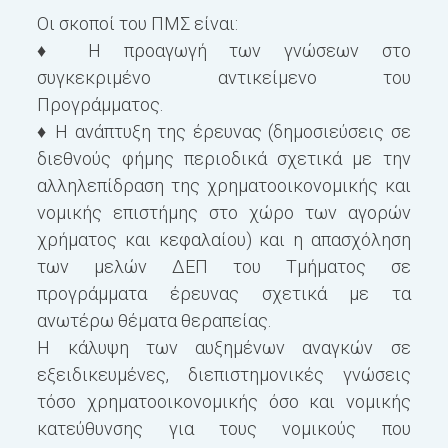
Οι σκοποί του ΠΜΣ είναι:
(
♦ Η προαγωγή των γνώσεων στο
(
συγκεκριμένο αντικείμενο του
μ
Προγράμματος.
ε
♦ Η ανάπτυξη της έρευνας (δημοσιεύσεις σε
π
διεθνούς φήμης περιοδικά σχετικά με την
π
αλληλεπίδραση της χρηματοοικονομικής και
δ
νομικής επιστήμης στο χώρο των αγορών
π
χρήματος και κεφαλαίου) και η απασχόληση
ε
των μελών ΔΕΠ του Τμήματος σε
προγράμματα έρευνας σχετικά με τα
Τ
ανωτέρω θέματα θεραπείας.
μ
Η κάλυψη των αυξημένων αναγκών σε
φ
εξειδικευμένες, διεπιστημονικές γνώσεις
τ
τόσο χρηματοοικονομικής όσο και νομικής
μ
κατεύθυνσης για τους νομικούς που
κ