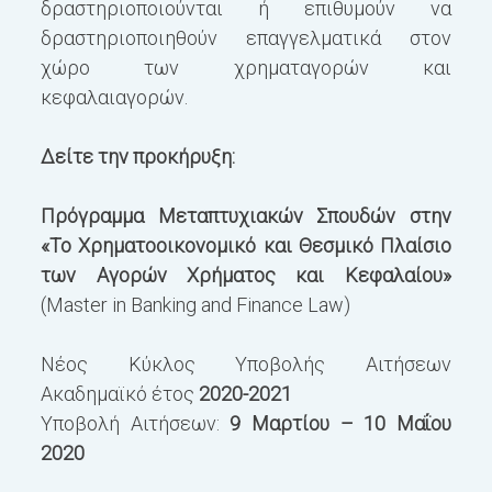
δραστηριοποιούνται ή επιθυμούν να
ε
δραστηριοποιηθούν επαγγελματικά στον
ε
χώρο των χρηματαγορών και
κ
κεφαλαιαγορών.
π
Δείτε την προκήρυξη:
Πρόγραμμα Μεταπτυχιακών Σπουδών στην
«Το Χρηματοοικονομικό και Θεσμικό Πλαίσιο
των Αγορών Χρήματος και Κεφαλαίου»
(Master in Banking and Finance Law)
Νέος Κύκλος Υποβολής Αιτήσεων
Ακαδημαϊκό έτος
2020-2021
Υποβολή Αιτήσεων:
9 Μαρτίου – 10 Μαΐου
2020