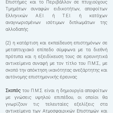
Επιστήμες και το Περιβάλλον σε πτυχιούχους
Μ
Τμημάτων συναφών ειδικοτήτων, αποφοίτων
Μ
Ελληνικών Α.Ε.Ι. ή Τ.Ε.Ι. ή κατόχων
Μ
αναγνωρισμένων ισότιμων διπλωμάτων της
Π
αλλοδαπής.
Δ
(2) η κατάρτιση και εκπαίδευση επιστημόνων σε
Μ
μεταπτυχιακό επίπεδο σύμφωνα με τα διεθνή
Μ
πρότυπα και η εξειδίκευση τους σε ερευνητικά
Μ
αντικείμενα συναφή με τον τίτλο του Π.Μ.Σ., με
Μ
σκοπό την απόκτηση ικανότητας ανεξάρτητης και
Κ
αυτόνομης επιστημονικής έρευνας.
Μ
Π
Σκοπός
του Π.Μ.Σ. είναι η δημιουργία αποφοίτων
Μ
με γνώσεις υψηλού επιπέδου, οι οποίοι θα
γνωρίζουν τις τελευταίες εξελίξεις στα
Β
αντικείμενα των Ατμοσφαιρικών Επιστημών και
Μ