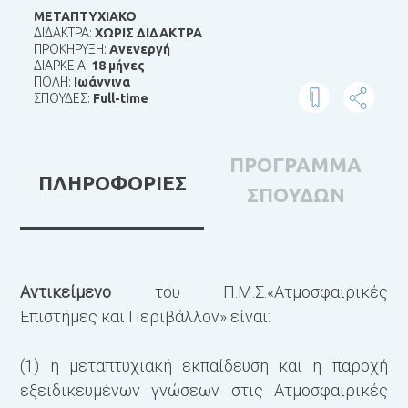
ΜΕΤΑΠΤΥΧΙΑΚΟ
ΔΙΔΑΚΤΡΑ:
ΧΩΡΙΣ ΔΙΔΑΚΤΡΑ
ΠΡΟΚΗΡΥΞΗ:
Ανενεργή
ΔΙΑΡΚΕΙΑ:
18 μήνες
ΠΟΛΗ:
Ιωάννινα
ΣΠΟΥΔΕΣ:
Full-time
ΠΡΟΓΡΑΜΜΑ
ΠΛΗΡΟΦΟΡΙΕΣ
ΣΠΟΥΔΩΝ
Αντικείμενο
του Π.Μ.Σ.«Ατμοσφαιρικές
Π
Επιστήμες και Περιβάλλον» είναι:
(
E
(1) η μεταπτυχιακή εκπαίδευση και η παροχή
εξειδικευμένων γνώσεων στις Ατμοσφαιρικές
Α