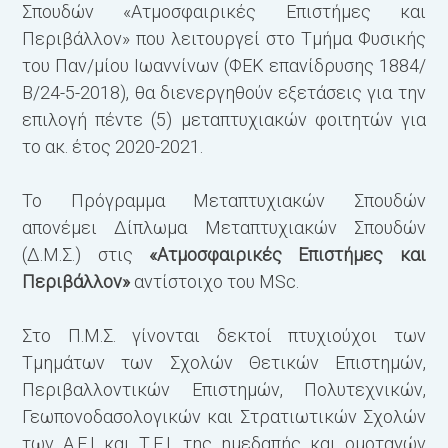
Σπουδών «Ατμοσφαιρικές Επιστήμες και
Ό
Περιβάλλον» που λειτουργεί στο Τμήμα Φυσικής
τ
του Παν/μίου Ιωαννίνων (ΦΕΚ επανίδρυσης 1884/
Β/24-5-2018), θα διενεργηθούν εξετάσεις για την
Γ
επιλογή πέντε (5) μεταπτυχιακών φοιτητών για
Μ
το ακ. έτος 2020-2021.
Ε
Το Πρόγραμμα Μεταπτυχιακών Σπουδών
Π
απονέμει Δίπλωμα Μεταπτυχιακών Σπουδών
τ
(Δ.Μ.Σ.) στις
«Ατμοσφαιρικές Επιστήμες και
Μ
Περιβάλλον»
αντίστοιχο του MSc.
Δ
Θ
Στο Π.Μ.Σ. γίνονται δεκτοί πτυχιούχοι των
Τμημάτων των Σχολών Θετικών Επιστημών,
Περιβαλλοντικών Επιστημών, Πολυτεχνικών,
Γεωπονοδασολογικών και Στρατιωτικών Σχολών
των Α.Ε.Ι και Τ.Ε.Ι. της ημεδαπής και ομοταγών