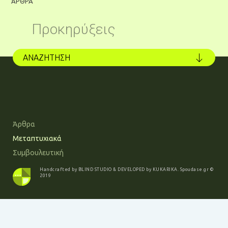
ΆΡΘΡΑ
Ά
Προκηρύξεις
ΑΝΑΖΗΤΗΣΗ
Άρθρα
Μεταπτυχιακά
Συμβουλευτική
Handcrafted by
BLIND STUDIO
& DEVELOPED by
KUKARIKA
.
Spoudase.gr
©
2019