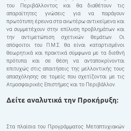
του Περιβάλλοντος και θα διαθέτουν τις
Χ
απαραίτητες γνώσεις για να παράγουν
Μ
πρωτότυπη έρευνα στα ανωτέρω αντικείμενα και
Α
να συμμετέχουν στην επίλυση προβλημάτων και
Δ
την αντιμετώπιση σχετικών θεμάτων. Οι
ε
απόφοιτοι του Π.Μ.Σ. θα είναι καταρτισμένοι
θεωρητικά και πρακτικά σύμφωνα με τα διεθνή
Μ
πρότυπα και σε θέση να ανταποκρίνονται
Μ
επιτυχώς στις απαιτήσεις της μελλοντικής τους
Α
απασχόλησης σε τομείς που σχετίζονται με τις
Μ
Ατμοσφαιρικές Επιστήμες και το Περιβάλλον.
Μ
Μ
Δείτε αναλυτικά την Προκήρυξη
:
Δ
Ε
Μ
Ε
Στα πλαίσια του Προγράμματος Μεταπτυχιακών