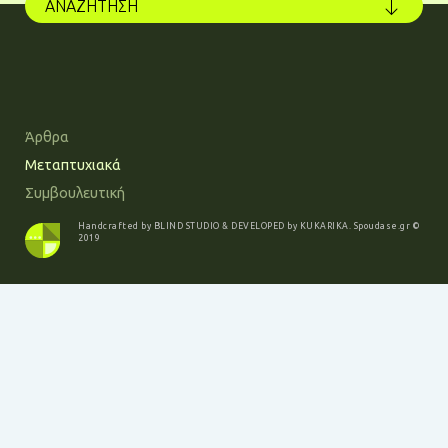
ΑΝΑΖΗΤΗΣΗ
Άρθρα
Μεταπτυχιακά
Συμβουλευτική
Handcrafted by
BLIND STUDIO
& DEVELOPED by
KUKARIKA
.
Spoudase.gr
©
2019