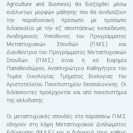
Agriculture and Business) θα διεξαχθεί μέσω
ευέλικτων μορφών μάθησης που θα συνδυάζουν
την παραδοσιακή πρόσωπο με πρόσωπο
διδασκαλία με την εξ’ αποστάσεως εκπαίδευση.
Ακαδημαϊκός Υπεύθυνος του Προγράμματος
Μεταπτυχιακών Σπουδών (Π.Μ.Σ.) και
Διευθύντρια του Προγράμματος Μεταπτυχιακών
Σπουδών (Π.Μ.Σ.) είναι η κα Ευφημία
Παπαθεοδώρου, Αναπληρώτρια Καθηγήτρια του
Τομέα Οικολογίας Τμήματος Βιολογίας του
Αριστοτελείου Πανεπιστημίου Θεσσαλονίκης. Οι
διδάσκοντες προέρχονται και από πανεπιστήμια
της αλλοδαπής.
Οι μεταπτυχιακές σπουδές στο παραπάνω Π.Μ.Σ.
οδηγούν στη λήψη Μεταπτυχιακού Διπλώματος
Ειδίκευσης (Μ.Δ.Ε.) και η διάρκειά τους καθώς