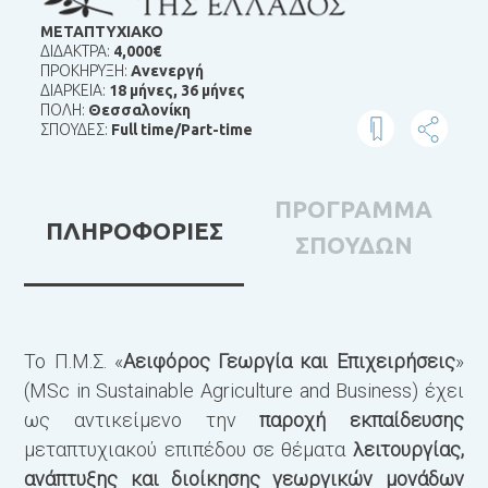
ΜΕΤΑΠΤΥΧΙΑΚΟ
ΔΙΔΑΚΤΡΑ:
4,000€
ΠΡΟΚΗΡΥΞΗ:
Ανενεργή
ΔΙΑΡΚΕΙΑ:
18 μήνες
,
36 μήνες
ΠΟΛΗ:
Θεσσαλονίκη
ΣΠΟΥΔΕΣ:
Full time/Part-time
ΠΡΟΓΡΑΜΜΑ
ΠΛΗΡΟΦΟΡΙΕΣ
ΣΠΟΥΔΩΝ
T
Το Π.Μ.Σ. «
Αειφόρος Γεωργία και Επιχειρήσεις
»
(MSc in Sustainable Agriculture and Business) έχει
T
ως αντικείμενο την
παροχή εκπαίδευσης
k
μεταπτυχιακού επιπέδου σε θέματα
λειτουργίας,
d
ανάπτυξης και διοίκησης γεωργικών μονάδων