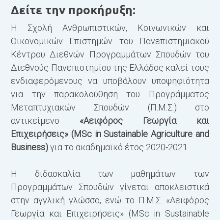
Δείτε την προκήρυξη:
S
Η Σχολή Ανθρωπιστικών, Κοινωνικών και
T
Οικονομικών Επιστημών του Πανεπιστημιακού
c
Κέντρου Διεθνών Προγραμμάτων Σπουδών του
s
Διεθνούς Πανεπιστημίου της Ελλάδος καλεί τους
c
ενδιαφερόμενους να υποβάλουν υποψηφιότητα
s
για την παρακολούθηση του Προγράμματος
Μεταπτυχιακών Σπουδών (Π.Μ.Σ.) στο
T
αντικείμενο
«Αειφόρος Γεωργία και
Επιχειρήσεις» (MSc in Sustainable Agriculture and
T
Business)
για το ακαδημαϊκό έτος 2020-2021.
s
t
Η διδασκαλία των μαθημάτων των
a
Προγραμμάτων Σπουδών γίνεται αποκλειστικά
r
στην αγγλική γλώσσα, ενώ το Π.Μ.Σ. «Αειφόρος
I
Γεωργία και Επιχειρήσεις» (MSc in Sustainable
a