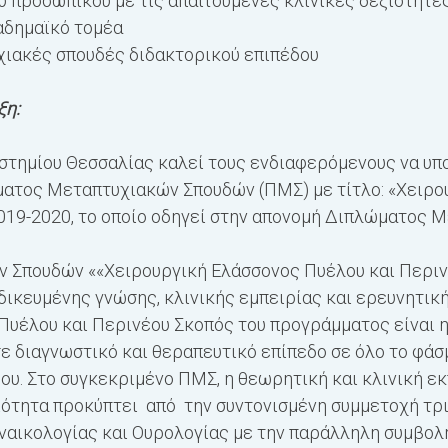
υ προσωπικού με τις απαιτούμενες κλινικές δεξιότητες
καδημαϊκό τομέα
υχιακές σπουδές διδακτορικού επιπέδου
ξη:
ιστημίου Θεσσαλίας καλεί τους ενδιαφερόμενους να υπ
ατος Μεταπτυχιακών Σπουδών (ΠΜΣ) με τίτλο: «Χειρο
 2019-2020, το οποίο οδηγεί στην απονομή Διπλώματος
Σπουδών ««Χειρουργική Ελάσσονος Πυέλου και Περινέο
δικευμένης γνώσης, κλινικής εμπειρίας και ερευνητικ
Πυέλου και Περινέου Σκοπός του προγράμματος είναι η
σε διαγνωστικό και θεραπευτικό επίπεδο σε όλο το φά
υ. Στο συγκεκριμένο ΠΜΣ, η θεωρητική και κλινική εκ
ότητα προκύπτει από την συντονισμένη συμμετοχή τρ
υναικολογίας και Ουρολογίας με την παράλληλη συμβο