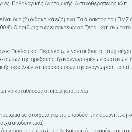
γίας, Παθολογικής Ανατομικής, Ακτινοθεραπείας κλπ.
ίναι δύο (2) διδακτικά εξάμηνα. Τα δίδακτρα του ΠΜΣ 
0 €). Ο αριθμός των εισακτέων ορίζεται κατ’ ανώτατο ό
νος Πυέλου και Περινέου», γίνονται δεκτοί πτυχιούχο
στημίων της ημεδαπής ή αναγνωρισμένων ομοταγών Ιδ
απής οφείλουν να προσκομίσουν την αναγνώριση του τί
ει να καταθέσουν οι υποψήφιοι είναι:
μείωμα με στοιχεία για τις σπουδές, την ερευνητική κ
οιχα αποδεικτικά).
διπλώματος ή πτυχίου ή βεβαίωση ότι αναμένεται η α