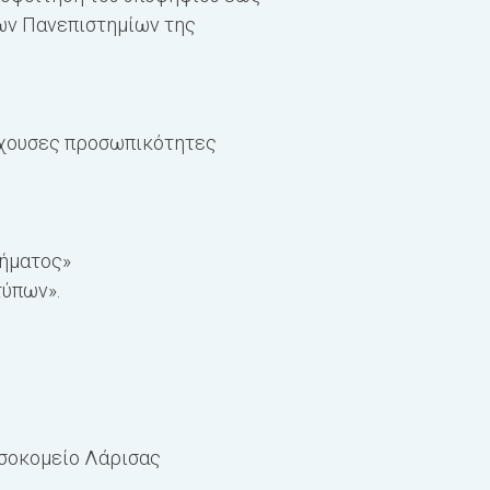
ων Πανεπιστημίων της
έχουσες προσωπικότητες
μήματος»
τύπων».
οσοκομείο Λάρισας