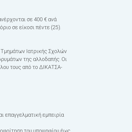
Νεοπλασίες Ορθοπρωκτι
Τοπικά προχωρημένες 
ανέρχονται σε 400 € ανά
Τοπικά προχωρημένες ν
ριο σε είκοσι πέντε (25).
Ενδείξεις, τεχνικές κ
Αναισθησία και περιεχ
Διπλωματική Εργασία 
ι Τμημάτων Ιατρικής Σχολών
ΣΥΝΟΛΟ ECTS
30
ρυμάτων της αλλοδαπής. Οι
τλου τους από το ΔΙΚΑΤΣΑ-
αι επαγγελματική εμπειρία
ποφοίτηση του υποψηφίου έως