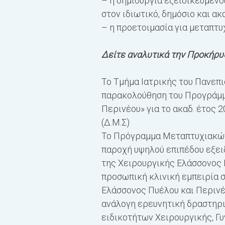
– η δημιουργία εξειδικευμένο
στον ιδιωτικό, δημόσιο και α
– η προετοιμασία για μεταπτ
Δείτε αναλυτικά την Προκήρυ
Το Τμήμα Ιατρικής του Πανεπ
παρακολούθηση του Προγράμμ
Περινέου» για το ακαδ. έτος
(Δ.Μ.Σ)
Το Πρόγραμμα Μεταπτυχιακών 
παροχή υψηλού επιπέδου εξει
της Χειρουργικής Ελάσσονος 
προσωπική κλινική εμπειρία 
Ελάσσονος Πυέλου και Περινέο
ανάλογη ερευνητική δραστηρι
ειδικοτήτων Χειρουργικής, Γ