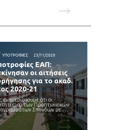
ΥΠΟΤΡΟΦΊΕΣ
23/11/2020
ποτροφίες ΕΑΠ:
εκίνησαν οι αιτήσεις
ορήγησης για το ακαδ.
τος 2020-21
ς ενημερώνουμε ότι οι
ιτητές: α) των Προπτυχιακών
ογραμμάτων Σπουδών με
ος εισαγωγής από 2015 έως
ι 2020, β) των
ταπτυχιακών
ογραμμάτων Σπουδών με