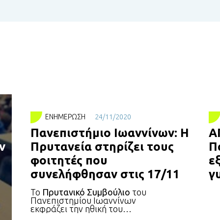
ΕΝΗΜΈΡΩΣΗ
24/11/2020
Πανεπιστήμιο Ιωαννίνων: Η
Α
ν
Πρυτανεία στηρίζει τους
Π
φοιτητές που
ε
συνελήφθησαν στις 17/11
γ
Το
Πρυτανικό Συμβούλιο
του
Πανεπιστημίου Ιωαννίνων
τουν
εκφράζει την ηθική του
συμπαράσταση στους φοιτητές