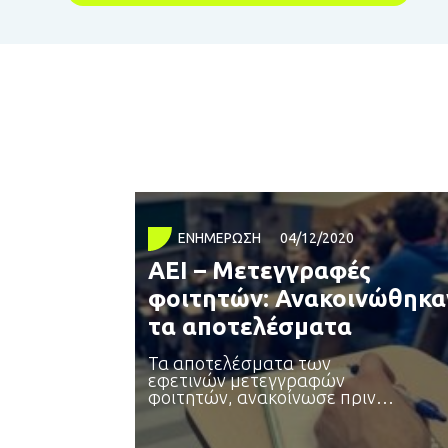
ΕΝΗΜΈΡΩΣΗ
04/12/2020
ΑΕΙ – Μετεγγραφές
φοιτητών: Ανακοινώθηκα
τα αποτελέσματα
Τα αποτελέσματα των
εφετινών μετεγγραφών
φοιτητών, ανακοίνωσε πριν
από λίγο το υπουργείο Παιδείας.
Επίσης,
από φοιτητές, οι οποίοι δήλωσαν ότι εμπίπ
Σημειώνεται πως η ηλεκτρονική
στις ειδικές κατηγορίες των περ. α΄ ,β΄ και γ΄ του