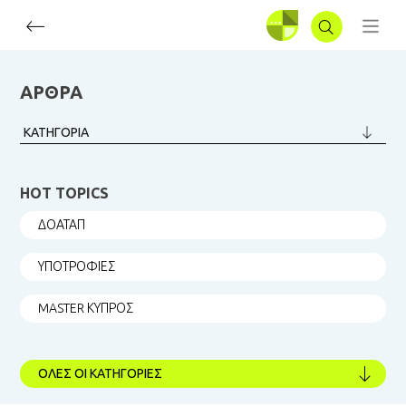
ΣΥΝΔΕΣΗ
ΑΡΘΡΑ
HOT TOPICS
ΔΟΑΤΑΠ
ΥΠΟΤΡΟΦΙΕΣ
MASTER ΚΥΠΡΟΣ
ΟΛΕΣ ΟΙ ΚΑΤΗΓΟΡΙΕΣ