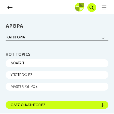
ΣΥΝΔΕΣΗ
ΑΡΘΡΑ
HOT TOPICS
ΔΟΑΤΑΠ
ΥΠΟΤΡΟΦΙΕΣ
MASTER ΚΥΠΡΟΣ
ΟΛΕΣ ΟΙ ΚΑΤΗΓΟΡΙΕΣ