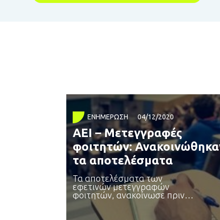
ΕΝΗΜΈΡΩΣΗ
04/12/2020
ΑΕΙ – Μετεγγραφές
φοιτητών: Ανακοινώθηκα
τα αποτελέσματα
Τα αποτελέσματα των
εφετινών μετεγγραφών
φοιτητών, ανακοίνωσε πριν
από λίγο το υπουργείο Παιδείας.
Επίσης,
από φοιτητές, οι οποίοι δήλωσαν ότι εμπίπ
Σημειώνεται πως η ηλεκτρονική
στις ειδικές κατηγορίες των περ. α΄ ,β΄ και γ΄ του