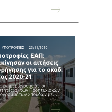
ΥΠΟΤΡΟΦΊΕΣ
23/11/2020
ποτροφίες ΕΑΠ:
εκίνησαν οι αιτήσεις
ορήγησης για το ακαδ.
τος 2020-21
ς ενημερώνουμε ότι οι
ιτητές: α) των Προπτυχιακών
ογραμμάτων Σπουδών με
ος εισαγωγής από 2015 έως
ι 2020, β) των
ταπτυχιακών
ογραμμάτων Σπουδών με