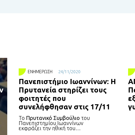
ΕΝΗΜΈΡΩΣΗ
24/11/2020
Πανεπιστήμιο Ιωαννίνων: Η
Α
ν
Πρυτανεία στηρίζει τους
Π
φοιτητές που
ε
συνελήφθησαν στις 17/11
γ
Το
Πρυτανικό Συμβούλιο
του
Πανεπιστημίου Ιωαννίνων
τουν
εκφράζει την ηθική του
συμπαράσταση στους φοιτητές