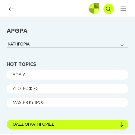
ΣΥΝΔΕΣΗ
ΑΡΘΡΑ
HOT TOPICS
ΔΟΑΤΑΠ
ΥΠΟΤΡΟΦΙΕΣ
MASTER ΚΥΠΡΟΣ
ΟΛΕΣ ΟΙ ΚΑΤΗΓΟΡΙΕΣ