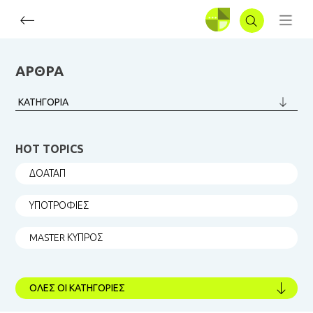
ΣΥΝΔΕΣΗ
ΑΡΘΡΑ
HOT TOPICS
ΔΟΑΤΑΠ
ΥΠΟΤΡΟΦΙΕΣ
MASTER ΚΥΠΡΟΣ
ΟΛΕΣ ΟΙ ΚΑΤΗΓΟΡΙΕΣ