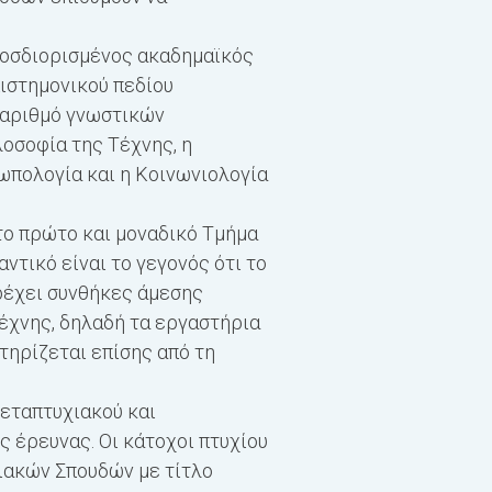
ροσδιορισµένος ακαδηµαϊκός
Η κατανοµή των εξαµην
ιστημονικού πεδίου
ανταποκρίνεται σε συν
ό αριθµό γνωστικών
απαιτούνται για τη λή
λοσοφία της Τέχνης, η
προαπαιτούµενα µαθήµα
ρωπολογία και η Κοινωνιολογία
Γαλλική Ορολογία Τέχν
2».
το πρώτο και μοναδικό Tμήμα
ντικό είναι το γεγονός ότι το
Επιπλέον, το Πρόγραμμ
ρέχει συνθήκες άμεσης
Β3/13.8.2007 απόφαση τ
έχνης, δηλαδή τα εργαστήρια
αποτελέσματα και τα π
τηρίζεται επίσης από τη
μέρους μάθημα ή εκπαι
εκείνα του Εθνικού Πλ
εταπτυχιακού και
Προσόντων του Ευρωπα
 έρευνας. Οι κάτοχοι πτυχίου
χιακών Σπουδών με τίτλο
Το σύστημα «πιστωτικώ