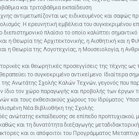
βάθμια και τριτοβάθμια εκπαίδευση.
Τέχνης αντιµετωπίζονται ως ειδικευµένος και σαφώς π
ολισµός. Η ερευνητική εµβέλεια του συγκεκριµένου επ
ο διεπιστημονικό πλαίσιο το οποίο καλύπτει σηµαντικ
και η Θεωρία της Αρχιτεκτονικής, η Αισθητική και η Φι
 και η Θεωρία της Λογοτεχνίας, η Μουσειολογία, η Ανθ
στορικές και θεωρητικές προσεγγίσεις της τέχνης ως 
θεραπεύει το συγκεκριμένο αντικείμενο. Ιδιαίτερα σημα
ο της Ανωτάτης Σχολής Καλών Τεχνών, γεγονός που πα
ον ίδιο τον χώρο παραγωγής και προβολής των έργων τ
νών και τους εκθεσιακούς χώρους του Ιδρύματος. Υποσ
πλισμένη Νέα Βιβλιοθήκη της Σχολής.
δές ανώτατης εκπαίδευσης σε επίπεδο προπτυχιακού, μ
καθώς και τη δυνατότητα διεξαγωγής μεταδιδακτορικής
δάκτορες και οι απόφοιτοι του Προγράμματος Mεταπτυ