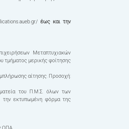
Για την ολοκλήρωση τω
επιτυχής εκπόνηση και
cations.aueb.gr/
έως και την
των σπουδών ορίζεται 
Εργασίας.
Full Time English Progr
πιχειρήσεων Μεταπτυχιακών
του τμήματος μερικής φοίτησης
The curriculum consists 
European Credit Transfe
υμπλήρωσης αίτησης. Προσοχή:
credits (core module: 7.
Thesis. The expected tim
ατεία του Π.Μ.Σ. όλων των
με την εκτυπωμένη φόρμα της
The academic year consist
are mandatory, and the m
Executive Committee, te
ν ΟΠΑ,
student sit for exams