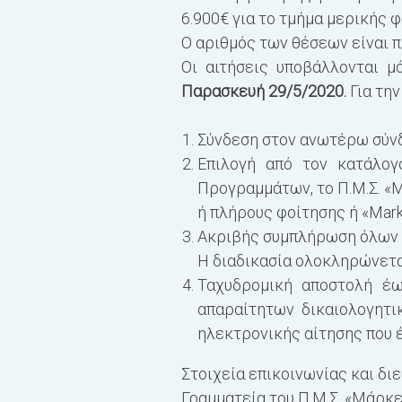
6.900€ για το τμήμα μερικής φ
Ο αριθμός των θέσεων είναι 
Οι αιτήσεις υποβάλλονται μόν
Παρασκευή 29/5/2020.
Για τη
Σύνδεση στον ανωτέρω σύν
Επιλογή από τον κατάλο
Προγραμμάτων, το Π.Μ.Σ. «
ή πλήρους φοίτησης ή «Market
Ακριβής συμπλήρωση όλων τ
Η διαδικασία ολοκληρώνετα
Ταχυδρομική αποστολή έω
απαραίτητων δικαιολογητι
ηλεκτρονικής αίτησης που έ
Στοιχεία επικοινωνίας και δι
Γραμματεία του Π.Μ.Σ. «Μάρκ