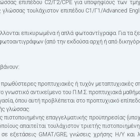
λώσσας επιπέδου C2/Γ2/CPE για υποψηφίους των τμ
 γλώσσας τουλάχιστον επιπέδου C1/Γ1/Advanced Engli
άλλονται επικυρωμένα ή απλά φωτοαντίγραφα. Για τα ξ
ωτοαντιγράφων (από την εκδούσα αρχή ή από δικηγόρο
βάνουν:
ε πρωθύστερες προπτυχιακές ή τυχόν μεταπτυχιακές σ
ο γνωστικό αντικείμενο του Π.Μ.Σ. προπτυχιακά μαθήμ
ασία, όπου αυτή προβλέπεται στο προπτυχιακό επίπεδο
ής γλώσσας.
ης πιστοποιημένης επαγγελματικής προϋπηρεσίας (υπο
 οποίους απαιτείται τουλάχιστον τριετής πιστοποιημέν
 σε εξετάσεις GMAT/GRE, γνώσεις χρήσης Η/Υ και λ