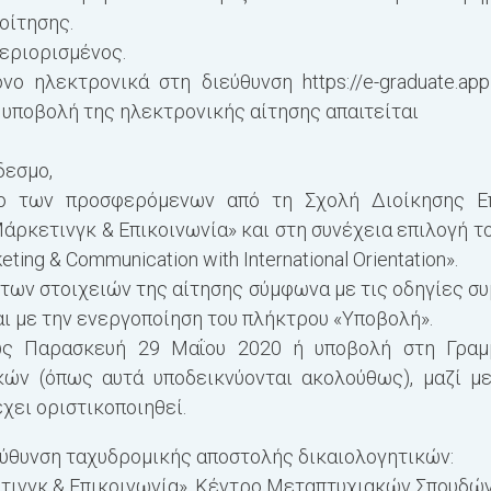
οίτησης.
περιορισμένος.
ο ηλεκτρονικά στη διεύθυνση https://e-graduate.appli
ν υποβολή της ηλεκτρονικής αίτησης απαιτείται
δεσμο,
γο των προσφερόμενων από τη Σχολή Διοίκησης Ε
Μάρκετινγκ & Επικοινωνία» και στη συνέχεια επιλογή 
ing & Communication with International Orientation».
ων στοιχειών της αίτησης σύμφωνα με τις οδηγίες σ
ι με την ενεργοποίηση του πλήκτρου «Υποβολή».
ς Παρασκευή 29 Μαΐου 2020 ή υποβολή στη Γραμμ
κών (όπως αυτά υποδεικνύονται ακολούθως), μαζί 
χει οριστικοποιηθεί.
εύθυνση ταχυδρομικής αποστολής δικαιολογητικών:
ετινγκ & Επικοινωνία», Κέντρο Μεταπτυχιακών Σπουδώ