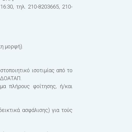
6:30, τηλ. 210-8203665, 210-
The teaching and examina
According to the Academi
the program’s secretaria
hours of the module autom
η μορφή).
next educational period 
στοποιητικό ισοτιμίας από το
 ΔΟΑΤΑΠ.
μα πλήρους φοίτησης, ή/και
εικτικά ασφάλισης) για τούς