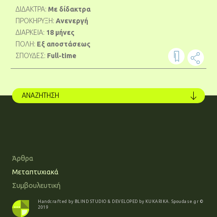
ΔΙΔΑΚΤΡΑ:
Με δίδακτρα
ΠΡΟΚΗΡΥΞΗ:
Ανενεργή
ΔΙΑΡΚΕΙΑ:
18 μήνες
ΠΟΛΗ:
Εξ αποστάσεως
ΣΠΟΥΔΕΣ:
Full-time
ΑΝΑΖΗΤΗΣΗ
Share on
Faceboo
Άρθρα
Μεταπτυχιακά
Συμβουλευτική
Handcrafted by
BLIND STUDIO
& DEVELOPED by
KUKARIKA
.
Spoudase.gr
©
2019