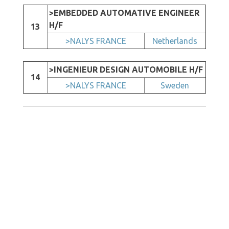
>EMBEDDED AUTOMATIVE ENGINEER
H/F
13
>NALYS FRANCE
Netherlands
>INGENIEUR DESIGN AUTOMOBILE H/F
14
>NALYS FRANCE
Sweden
>TRANSAIR PRE-SALES ENGINEER H/F
Share
Share
Share
>PARKER HANNIFIN
Share on
Share on
Share on
on
on
via
15
United Arab
Facebook
Linkedin
Pinterest
Twitter
Tumblr
Email
MANUFACTURING
Emirates
FRANCE
>CHEF DE PROJET CONTRACT
MANUFACTURING (H/F)
16
United
>FRANDEX
Kingdom