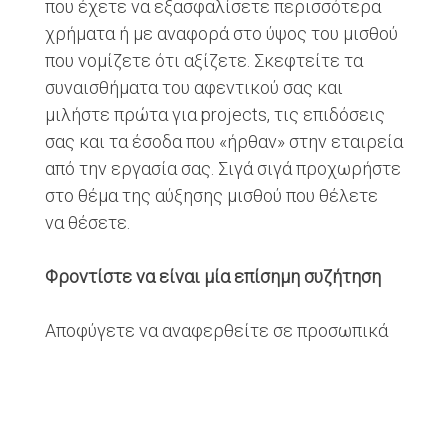
που έχετε να εξασφαλίσετε περισσότερα
χρήματα ή με αναφορά στο ύψος του μισθού
που νομίζετε ότι αξίζετε. Σκεφτείτε τα
συναισθήματα του αφεντικού σας και
μιλήστε πρώτα για projects, τις επιδόσεις
σας και τα έσοδα που «ήρθαν» στην εταιρεία
από την εργασία σας. Σιγά σιγά προχωρήστε
στο θέμα της αύξησης μισθού που θέλετε
να θέσετε.
Φροντίστε να είναι μία επίσημη συζήτηση
Αποφύγετε να αναφερθείτε σε προσωπικά
θέματα ή σε οικογενειακές καταστάσεις.
Προσπαθήστε να κρατήσετε τη συζήτηση σε
Share
Share
Share
Share on
Share on
Share on
on
on
via
Facebook
Linkedin
Pinterest
ένα τυπικό επίπεδο. Εστιάστε στη
Twitter
Tumblr
Email
συνεισφορά σας στην επιχείρηση και όχι