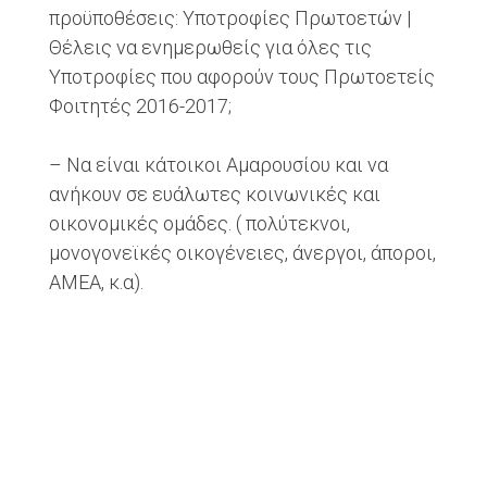
προϋποθέσεις: Υποτροφίες Πρωτοετών |
Θέλεις να ενημερωθείς για όλες τις
Υποτροφίες που αφορούν τους Πρωτοετείς
Φοιτητές 2016-2017;
– Να είναι κάτοικοι Αμαρουσίου και να
ανήκουν σε ευάλωτες κοινωνικές και
οικονομικές ομάδες. ( πολύτεκνοι,
μονογονεϊκές οικογένειες, άνεργοι, άποροι,
ΑΜΕΑ, κ.α).
– Να εγγράφονταi για πρώτη φορά σε
δημόσια Πανεπιστήμια ή Τ.Ε.Ι. της Ελλάδας,
Share
Share
Share
Share on
Share on
Share on
on
on
via
Facebook
Linkedin
Pinterest
Twitter
Tumblr
Email
μετά από τη διαδικασία των Πανελλαδικών
Εξετάσεων του Μαϊου – Ιουνίου 2016.