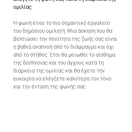
ομιλίας
Η φωνή είναι το πιο σημαντικό εργαλείο
του δημόσιου ομιλητή. Μια άσκηση που θα
βελτιώσει την ποιότητα της ζωής σας είναι
η βαθιά αναπνοή από το διάφραγμα και όχι
από το στήθος. Έτσι θα μειωθεί το αίσθημα
της δύσπνοιας και του άγχους κατά τη
διάρκεια της ομιλίας και θα έχετε την
ευκαιρία να ελέγξετε καλύτερα τον τόνο
και την ένταση της φωνής σας.
Κάντε δοκιμές πριν την εμφάνισή σας
Share
Share
Share
Share on
Share on
Share on
on
on
via
Facebook
Linkedin
Pinterest
Twitter
Tumblr
Email
Τη νύχτα πριν την παρουσίαση μπροστά στο
κοινό πρέπει να εξασκηθείτε πάνω στο